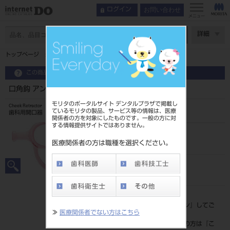
お問い合わせ
ログイン
メニュー
ページ数
詳細
トップページ
口角鈎 アングルワイダー 小児用（ピンク） 2入
この商品に関するお問い合わせ
口角鈎 アングルワイダー 小児用（ピンク） 2入
モリタのポータルサイト デンタルプラザで掲載し
Cheek Retractor
ているモリタの製品、サービス等の情報は、医療
歯科用開口器
関係者の方を対象にしたものです。一般の方に対
する情報提供サイトではありません。
品目コード
201510119
医療関係者の方は職種を選択ください。
JAN/EANコード
4963931227280
標準価格
価格の確認は『
ログイン
』してご
≫
医療関係者でない方はこちら
覧ください。
ネット会員登録がまだの方は『
こ