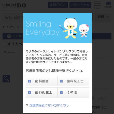
お問い合わせ
ログイン
メニュー
ページ数
詳細
トップページ
エキスカベーター 角柄 ＃1
この商品に関するお問い合わせ
エキスカベーター 角柄 ＃1
モリタのポータルサイト デンタルプラザで掲載し
Excavator
ているモリタの製品、サービス等の情報は、医療
関係者の方を対象にしたものです。一般の方に対
する情報提供サイトではありません。
品目コード
2010100491
医療関係者の方は職種を選択ください。
JAN/EANコード
4963931015016
標準価格
価格の確認は『
ログイン
』してご
覧ください。
≫
医療関係者でない方はこちら
ネット会員登録がまだの方は『
こ
ちら
』より登録ください。