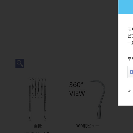
モ
ビ
一
あ
≫
画像
360度ビュー