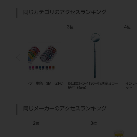
同じカテゴリのアクセスランキング
7
8
位
位
ップ P-4（平
エンドホルダー
ミラートップ クリアー２ ２
0入
同じメーカーのアクセスランキング
7
8
位
位