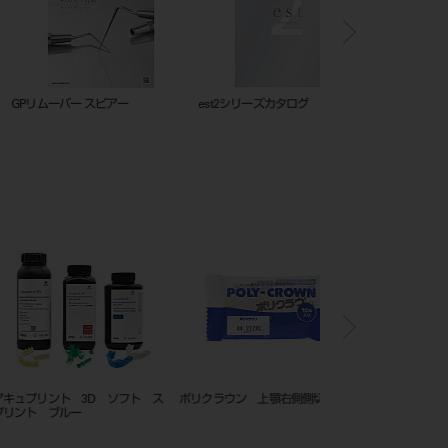
ニングスターターキット
シャープナーRe Born_カタログ
フレームカットバックト
_202505_208530168
st2 TOIRO #H6/H7
カーバイドバーＨＰ ４４．５㎜
エキスカベーター 角柄 
５入 ブリスター ＃８