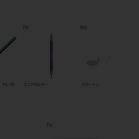
12
1
位
位
ングドライバー （ＮＥ
E-Z IDリング 単色25入
ＧＰリムーバー スピア
12
1
位
位