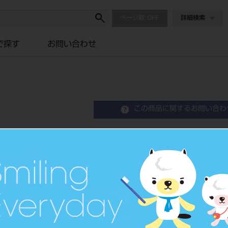
ページ数
詳細検索
で探す
お問い合わせ
この商品に関するお問い合わ
エキスカベーター 角柄 ＃
Excavator
品目コード
2010100
JAN/EANコード
4963931