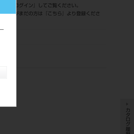
認は『
ログイン
』してご覧ください。
員登録がまだの方は『
こちら
』より登録くださ
ー
DM
カタログ履歴