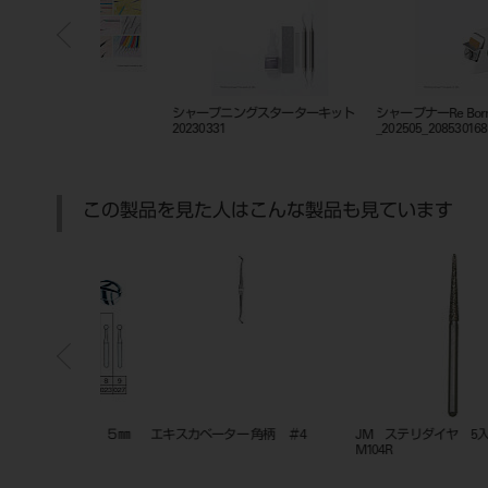
ックトレー
201010834
GPリムーバー スピアー
この製品を見た人はこんな製品も見ています
顎右側中切歯
アキュプリント 3D ソフト ス
ポリクラウン 上顎右側側切歯
プリント ブルー