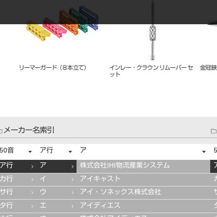
粘膜剥離子 七浦式
エンド ゲージ
リガチャ
704A（
メーカー名索引
50音
ア行
ア
ア行
ア
株式会社IHI物流産業システム
カ行
イ
アイキャスト
サ行
ウ
アイ・ソネックス株式会社
タ行
エ
アイディエス