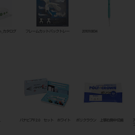
est2シリーズカタログ
est2早見表
シャープ
20230331
クリアフィル マジェスティ ESフロ
ナイスフィット 希釈材 40mL
スケーラー e
ー Low A4