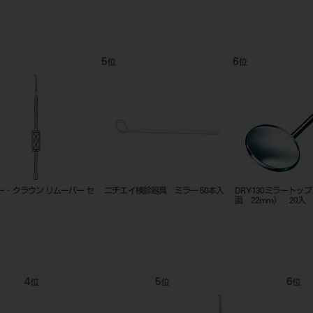
9
10
11
位
位
位
０入
バースタンド 新型 タイプ2
オートマチック クラウン リムーバ
リムービ
ー セット
Ｗ）
9
10
11
位
位
位