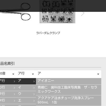
ーインスツルメント YS-
吸引管 本体 L 60°
ＧＰリムーバー スピア
ツイスター）
品名索引
50音
ア行
ア
ア行
ア
アイオニー
カ行
イ
青嶋仁 歯科技工臨床写真集 ザ・セラ
ミックワークス
サ行
ウ
アクアケア注水チューブ洗浄スプレー
タ行
エ
500mL 1缶