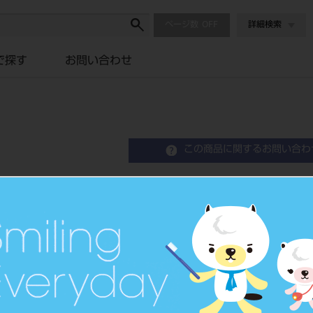
ページ数
詳細検索
で探す
お問い合わせ
この商品に関するお問い合わ
エキスカベーター 角柄 ＃
Excavator
品目コード
2010100
JAN/EANコード
4963931