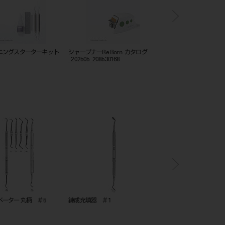
ニングスターターキット
シャープナーRe Born_カタログ
フレームカットバックト
_202505_208530168
ーター 丸柄 ＃5
練成充填器 ＃1
エキスカベーター 角柄 