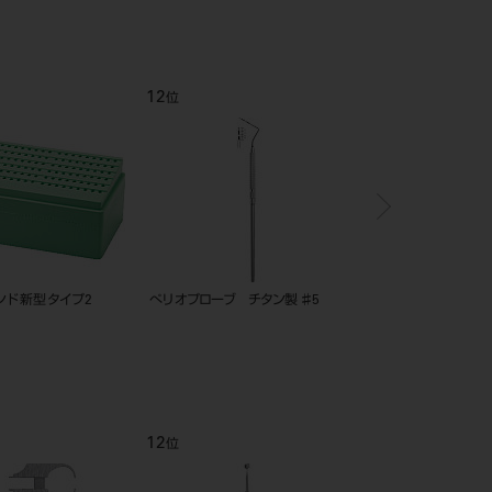
12
1
位
位
ド 新型 タイプ2
ぺリオプローブ チタン製 ♯5
ＧＰリムーバー スピア
12
1
位
位