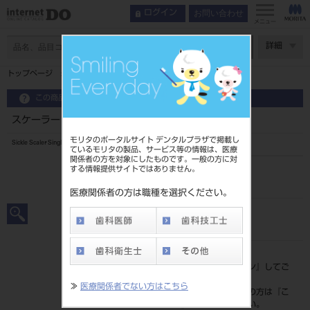
お問い合わせ
ログイン
メニュー
ページ数
詳細
トップページ
スケーラー 片頭 ＃3
この商品に関するお問い合わせ
スケーラー 片頭 ＃3
モリタのポータルサイト デンタルプラザで掲載し
Sickle Scaler Single-End
ているモリタの製品、サービス等の情報は、医療
関係者の方を対象にしたものです。一般の方に対
する情報提供サイトではありません。
品目コード
2010101303
医療関係者の方は職種を選択ください。
JAN/EANコード
4963931090037
標準価格
価格の確認は『
ログイン
』してご
覧ください。
≫
医療関係者でない方はこちら
ネット会員登録がまだの方は『
こ
ちら
』より登録ください。