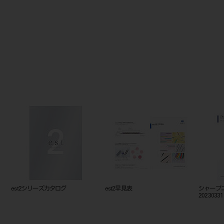
est2シリーズカタログ
est2早見表
シャープ
20230331