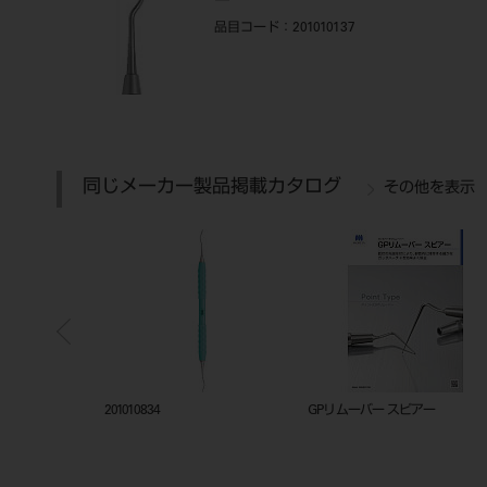
品目コード
：201010137
同じメーカー製品掲載カタログ
その他を表示
ックトレー
201010834
GPリムーバー スピアー