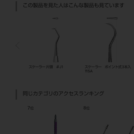
この製品を見た人はこんな製品も見ています
＃2
スケーラー 片頭 ＃J1
スケーラー ポイント式 3本入
11SA
同じカテゴリのアクセスランキング
7
8
位
位