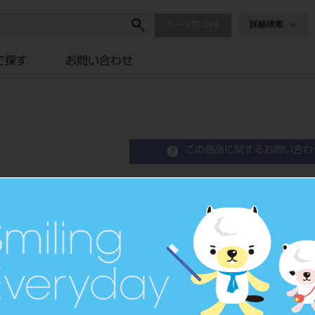
ページ数
詳細検索
で探す
お問い合わせ
この商品に関するお問い合わ
スケーラー 片頭 ＃11DB
Sickle Scaler Single-End
品目コード
2010101
JAN/EANコード
4963931