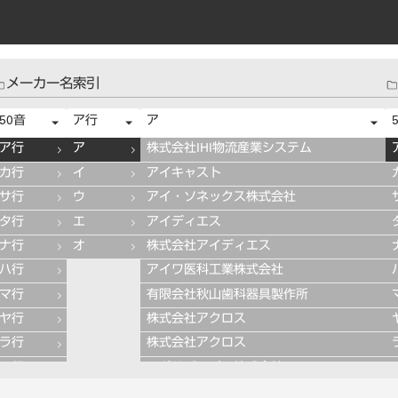
メーカー名索引
50音
ア行
ア
ア行
ア
株式会社IHI物流産業システム
カ行
イ
アイキャスト
サ行
ウ
アイ・ソネックス株式会社
タ行
エ
アイディエス
ナ行
オ
株式会社アイディエス
ハ行
アイワ医科工業株式会社
マ行
有限会社秋山歯科器具製作所
ヤ行
株式会社アクロス
ラ行
株式会社アクロス
ワ行
アグサジャパン株式会社
株式会社アスカメディカル