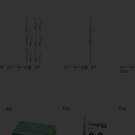
 ＃
スケーラー 片頭 ＃3
スケーラー 片頭 ＃1
スケーラ
11DB
9
10
11
位
位
位