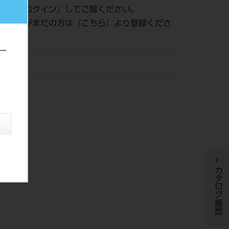
認は『
ログイン
』してご覧ください。
員登録がまだの方は『
こちら
』より登録くださ
ー
DM
カタログ履歴