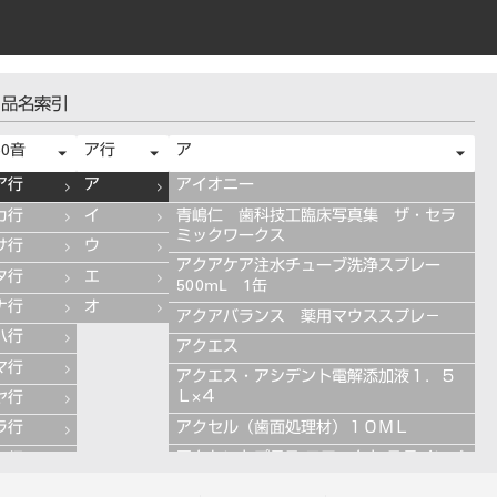
品名索引
50音
ア行
ア
ア行
ア
アイオニー
カ行
イ
青嶋仁 歯科技工臨床写真集 ザ・セラ
ミックワークス
サ行
ウ
アクアケア注水チューブ洗浄スプレー
タ行
エ
500mL 1缶
ナ行
オ
アクアバランス 薬用マウススプレ－
ハ行
アクエス
マ行
アクエス・アシデント電解添加液１．５
Ｌ×４
ヤ行
アクセル（歯面処理材）１０ＭＬ
ラ行
アクセントプラス エフェクト ステインペ
ワ行
ースト 4g ES11 ブルー