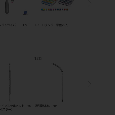
ングドライバー （ＮＥ
E-Z IDリング 単色25入
ＧＰリムーバー スピア
12
1
位
位
ーインスツルメント YS-
吸引管 本体 L 60°
ＧＰリムーバー スピア
ツイスター）