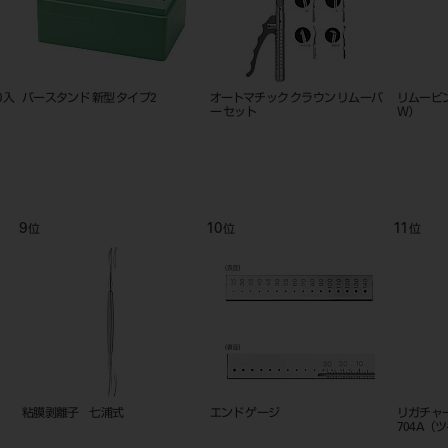
０入
バースタンド 新型 タイプ2
オートマチック クラウン リムーバ
リムービ
ー セット
Ｗ）
9
10
11
位
位
位
粘膜剥離子 七浦式
エンド ゲージ
リガチャ
704A（