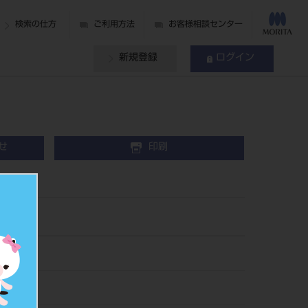
検索の仕方
ご利用方法
お客様相談センター
新規登録
ログイン
せ
印刷
3511DB
090419