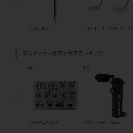
ップ P-4（平
エンドホルダー
ミラートップ クリアー２ ２
0入
同じメーカーのアクセスランキング
7
8
位
位
ラバーダムクランプ
ハンディトーチ Ortho