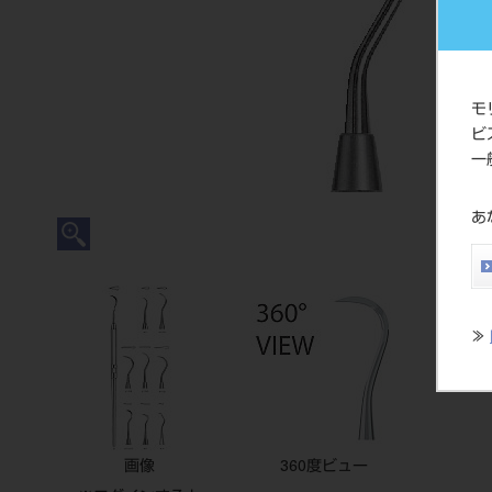
モ
ビ
一
あ
≫
画像
360度ビュー