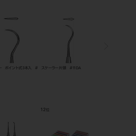
ー ポイント式 3本入 ＃
スケーラー 片頭 ＃11DA
スケーラー 片頭 ＃11S
12
1
位
位