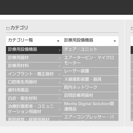
カテゴリ
カテゴリ一覧
診療用設備機器
診療用設備機器
チェア・ユニット
診療用器材
エアータービン・マイクロ
モーター
診療用材料
レーザー装置
インプラント・矯正器材
Ｘ線撮影装置・器具
口腔衛生用器材
院内ネットワーク
歯科用薬品
訪問診療用器材
白衣・衛生材料
Morita Digital Solution関
治療計画患者・コミュニ
連商品
ケーション用器材
エアーコンプレッサー・バ
医院経営・経理用器材
キュームモーター
学習用器材
キャビネット