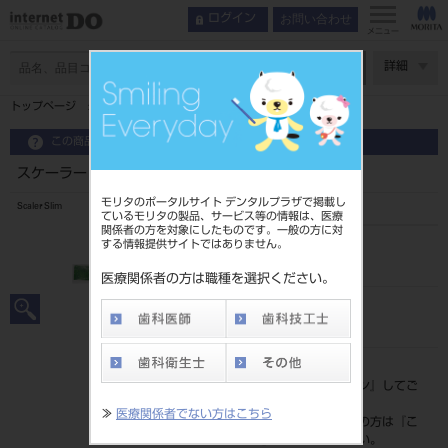
お問い合わせ
ログイン
メニュー
ページ数
詳細
トップページ
スケーラー Slim ＃2
この商品に関するお問い合わせ
スケーラー Slim ＃2
モリタのポータルサイト デンタルプラザで掲載し
Scaler Slim
ているモリタの製品、サービス等の情報は、医療
関係者の方を対象にしたものです。一般の方に対
する情報提供サイトではありません。
品目コード
2010101382
医療関係者の方は職種を選択ください。
JAN/EANコード
4963931094127
標準価格
価格の確認は『
ログイン
』してご
覧ください。
≫
医療関係者でない方はこちら
ネット会員登録がまだの方は『
こ
ちら
』より登録ください。