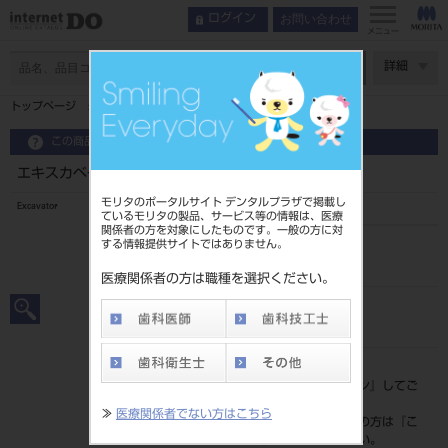
お問い合わせ
ログイン
メニュー
ページ数
詳細
トップページ
エキスカベーター 丸柄 ＃1
この商品に関するお問い合わせ
エキスカベーター 丸柄 ＃1
モリタのポータルサイト デンタルプラザで掲載し
Excavator
ているモリタの製品、サービス等の情報は、医療
関係者の方を対象にしたものです。一般の方に対
する情報提供サイトではありません。
品目コード
2010101511
医療関係者の方は職種を選択ください。
JAN/EANコード
4963931015115
標準価格
価格の確認は『
ログイン
』してご
覧ください。
≫
医療関係者でない方はこちら
ネット会員登録がまだの方は『
こ
ちら
』より登録ください。