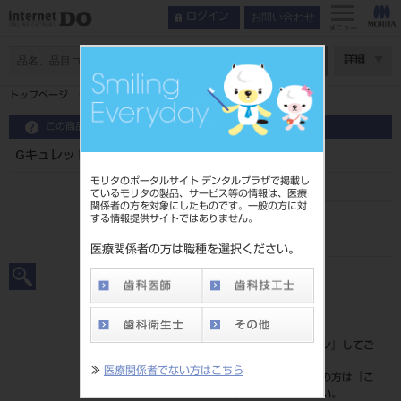
お問い合わせ
ログイン
メニュー
ページ数
詳細
トップページ
Gキュレット ポイント式 ミニ ＃G12 3入
この商品に関するお問い合わせ
Gキュレット ポイント式 ミニ ＃G12 3入
モリタのポータルサイト デンタルプラザで掲載し
ているモリタの製品、サービス等の情報は、医療
関係者の方を対象にしたものです。一般の方に対
する情報提供サイトではありません。
品目コード
201010173G12
医療関係者の方は職種を選択ください。
JAN/EANコード
4963931233328
標準価格
価格の確認は『
ログイン
』してご
覧ください。
≫
医療関係者でない方はこちら
ネット会員登録がまだの方は『
こ
ちら
』より登録ください。