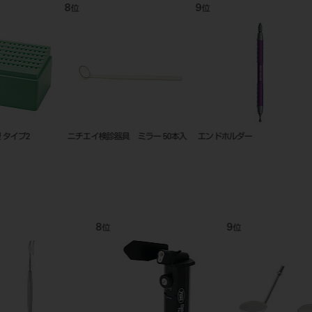
9
10
11
位
位
位
入
エンドホルダー
リムービングドライバー （ＮＥ
オートマチ
Ｗ）
ー セット
9
10
11
位
位
位