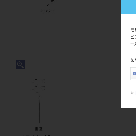
モ
ビ
一
あ
≫
画像