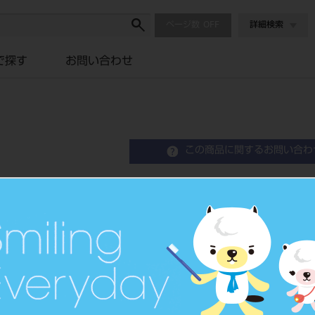
ページ数
詳細検索
で探す
お問い合わせ
この商品に関するお問い合わ
根管充填器 ＃2
Root Canal Plugger
品目コード
2010101
JAN/EANコード
4963931