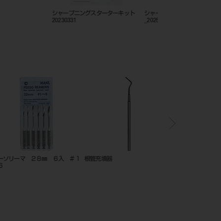
ニングスターターキット
シャープナーRe Born_カタログ
フレームカットバックト
_202505_208530168
器
ルートキャナルシリンジ 2本セッ
スペアツインパワー4H PA
ト イエロー