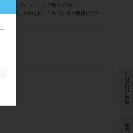
認は『
ログイン
』してご覧ください。
員登録がまだの方は『
こちら
』より登録くださ
ー
DM
カタログ履歴
検索履歴