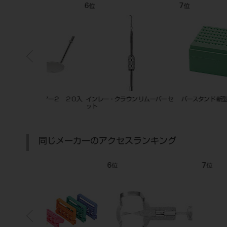
7
8
位
位
 リムーバー セ
バースタンド 新型 タイプ2
ニチエイ検診器具 ミラー 50本
同じメーカーのアクセスランキング
7
8
位
位