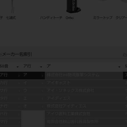
ミラートップ クリアー２ ２０入
インレー・クラウン リムーバー セ
エンド ゲ
ット
メーカー名索引
50音
ア行
ア
ア行
ア
株式会社IHI物流産業システム
カ行
イ
アイキャスト
サ行
ウ
アイ・ソネックス株式会社
タ行
エ
アイディエス
ナ行
オ
株式会社アイディエス
ハ行
アイワ医科工業株式会社
マ行
有限会社秋山歯科器具製作所