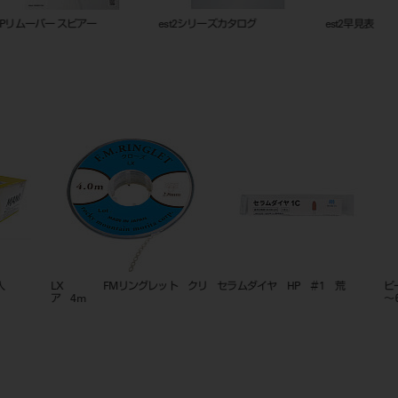
est2シリーズカタログ
est2早見表
シャープ
20230331
リ
セラムダイヤ HP ＃1 荒
ピーソリーマ ２８㎜ ６入 ＃１
根管充填
～６