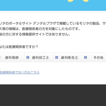
価格の確
標準価格
ネット会
い。
リタのポータルサイト デンタルプラザで掲載しているモリタの製品、サ
メーカー
（株）Y
ス等の情報は、医療関係者の方を対象にしたものです。
般の方に対する情報提供サイトではありません。
DO vol.26 掲載ペー
177
なたは医療関係者ですか？
ジ
医療関係者でない方はこちら