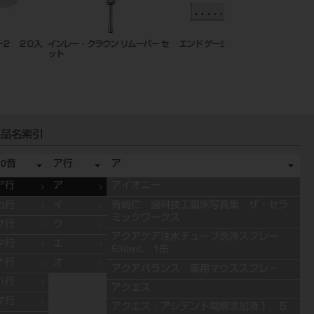
ージ
バキュームチップ ユニバーサル
ＧＰリムーバー スピア
５入
品名索引
50音
ア行
ア
ア行
ア
アイオニー
カ行
イ
青嶋仁 歯科技工臨床写真集 ザ・セラ
ミックワークス
サ行
ウ
アクアケア注水チューブ洗浄スプレー
タ行
エ
500mL 1缶
ナ行
オ
アクアバランス 薬用マウススプレ－
ハ行
アクエス
マ行
アクエス・アシデント電解添加液１．５