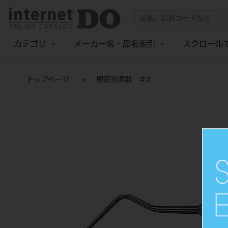
カテゴリ
メーカー名・品名索引
スクロール
トップページ
根管充填器 ＃2