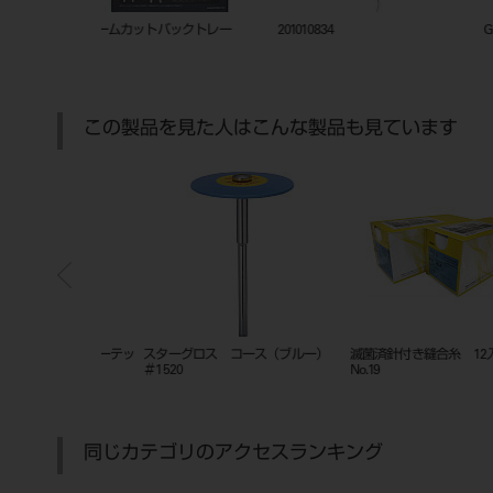
ックトレー
201010834
GPリムーバー スピアー
この製品を見た人はこんな製品も見ています
コース（ブルー）
滅菌済針付き縫合糸 12入
LX FMリングレット ク
No.19
ア 4m
同じカテゴリのアクセスランキング