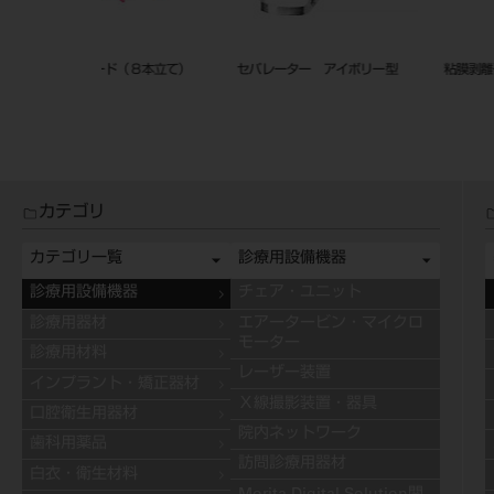
イボリー型
粘膜剥離子 七浦式
ハンディトーチ Ortho
カテゴリ
カテゴリ一覧
診療用設備機器
診療用設備機器
チェア・ユニット
診療用器材
エアータービン・マイクロ
モーター
診療用材料
レーザー装置
インプラント・矯正器材
Ｘ線撮影装置・器具
口腔衛生用器材
院内ネットワーク
歯科用薬品
訪問診療用器材
白衣・衛生材料