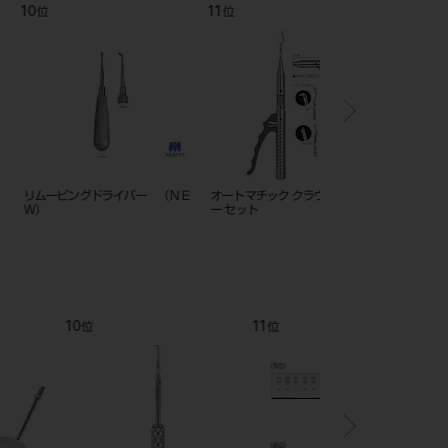
12
1
位
位
ック クラウン リムーバ
E-Z IDリング 単色25入
E-Z IDテープ 単色 3M
12
1
位
位