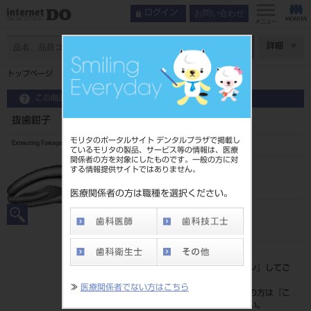
お問い合わせ
ログイン
メニュー
ページ数
詳細
トップページ
抜歯鉗子 ♯8 上顎智歯
この商品に関するお問い合わせ
抜歯鉗子 ♯8 上顎智歯
モリタのポータルサイト デンタルプラザで掲載し
Extracting Forceps
ているモリタの製品、サービス等の情報は、医療
関係者の方を対象にしたものです。一般の方に対
する情報提供サイトではありません。
品目コード
2010102158
医療関係者の方は職種を選択ください。
JAN/EANコード
4963931170081
標準価格
価格の確認は『
ログイン
』してご
覧ください。
≫
医療関係者でない方はこちら
ネット会員登録がまだの方は『
こ
ちら
』より登録ください。