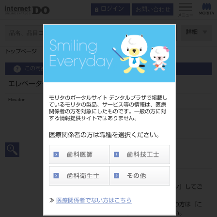
お問い合わせ
ログイン
メニュー
ページ数
詳細
トップページ
エレベーター B型 ＃2S
この商品に関するお問い合わせ
エレベーター B型 ＃2S
モリタのポータルサイト デンタルプラザで掲載し
Elevator
ているモリタの製品、サービス等の情報は、医療
関係者の方を対象にしたものです。一般の方に対
する情報提供サイトではありません。
品目コード
2010102322S
医療関係者の方は職種を選択ください。
JAN/EANコード
4963931161027
標準価格
価格の確認は『
ログイン
』してご
覧ください。
≫
医療関係者でない方はこちら
ネット会員登録がまだの方は『
こ
ちら
』より登録ください。