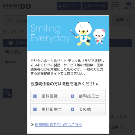
お問い合わせ
ログイン
メニュー
ページ数
詳細
トップページ
骨ヤスリ ＃11
この商品に関するお問い合わせ
骨ヤスリ ＃11
モリタのポータルサイト デンタルプラザで掲載し
Bone File
ているモリタの製品、サービス等の情報は、医療
関係者の方を対象にしたものです。一般の方に対
する情報提供サイトではありません。
品目コード
20101024711
医療関係者の方は職種を選択ください。
JAN/EANコード
4963931144112
標準価格
価格の確認は『
ログイン
』してご
覧ください。
≫
医療関係者でない方はこちら
ネット会員登録がまだの方は『
こ
ちら
』より登録ください。