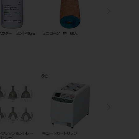
 プレミアム 下顎用
網トレー プレミアム 下顎用
ノリタケソルダリングイ
A 19382
ントＳＱ ３０ｇ×３０
12
1
位
位
ッショントレー 片顎用
カートリッジディスペンシングガン
ミキシングチップ ６
Ⅱ
（グリーン）