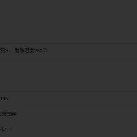
材質Si 耐熱温度260℃
105
医療機器
トレー