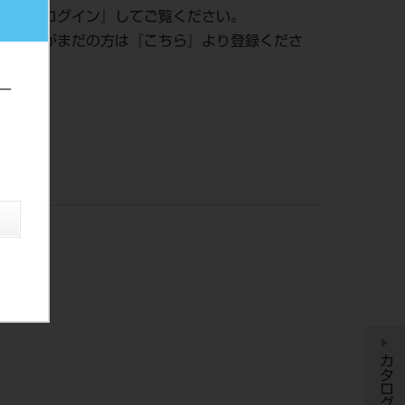
認は『
ログイン
』してご覧ください。
員登録がまだの方は『
こちら
』より登録くださ
ー
DM
カタログ履歴