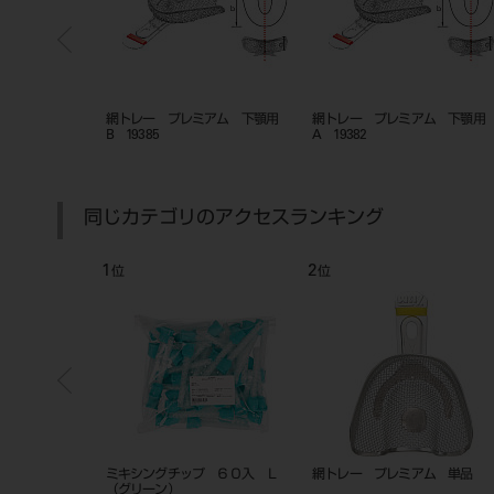
60入
シリコンポイント CA Cタ
ゲーツドリル 28mm 6入 
イプ ＃13S
同じカテゴリのアクセスランキング
7
8
位
位
ッジ
みずいらずF & F カートリッジタ
カートシリンジ A
イプ DC-1801