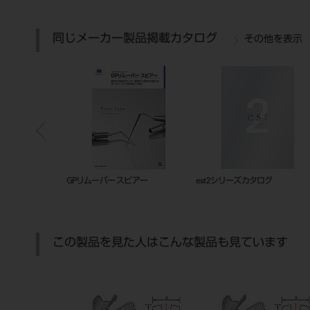
同じメーカー製品掲載カタログ
その他を表示
ックトレー
201010834
GPリムーバー スピアー
この製品を見た人はこんな製品も見ています