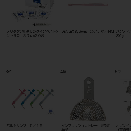
＃3
Kファイル 25mm 6入 ＃
網トレー プレミアム 片顎用 ＃
網トレー
10
13 19395
B 19385
9
10
11
位
位
位
インプレッショントレー 小児用
ラバーボールグリーン L
インプレ
単品