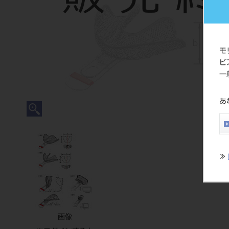
モ
ビ
一
あ
≫
画像