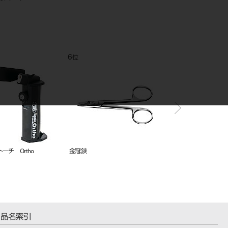
12
1
位
位
ス
リガチャーインスツルメント YS-
ＧＰリムーバー スピア
704A（ツイスター）
品名索引