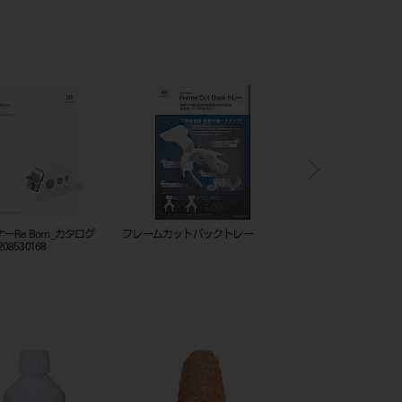
ニングスターターキット
シャープナーRe Born_カタログ
フレームカットバックト
_202505_208530168