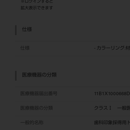
※ログインすると
拡大表示できます
仕様
仕様
- カラーリング:
医療機器の分類
医療機器届出番号
11B1X1000668D
医療機器の分類
クラスⅠ 一般
一般的名称
歯科印象採得用