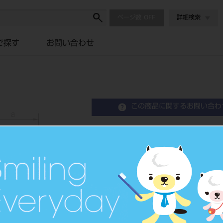
ページ数
詳細検索
で探す
お問い合わせ
この商品に関するお問い合わ
網トレー プレミアム 上
Net Tray
品目コード
2010105
JAN/EANコード
4963931