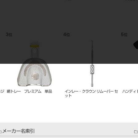
9
10
11
位
位
位
リーマーガード（８本立て）
バイト ゲージ 坪根型
技工ノギ
メーカー名索引