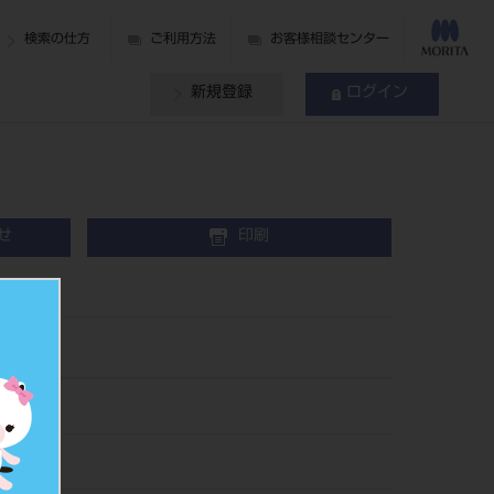
検索の仕方
ご利用方法
お客様相談センター
新規登録
ログイン
せ
印刷
下組
20C
193868