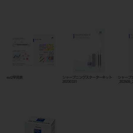
est2シリーズカタログ
est2早見表
シャープ
20230331