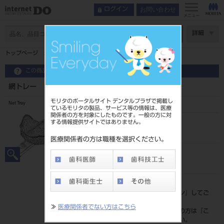
お問い合わせ
ログイン
メニュー
ページ数
詳細
トップページ
網トレー プレミアム 上顎用 B 19384
この商品に関するお問い合わせ
網トレー プレミアム 上顎用 B 19384
モリタのポータルサイト デンタルプラザで掲載し
Net Tray
ているモリタの製品、サービス等の情報は、医療
関係者の方を対象にしたものです。一般の方に対
する情報提供サイトではありません。
品目コード
201010521UB
医療関係者の方は職種を選択ください。
JAN/EANコード
4963931193844
標準価格
価格の確認は『
ログイン
』してご
覧ください。
≫
医療関係者でない方はこちら
ネット会員登録がまだの方は『
こ
ちら
』より登録ください。