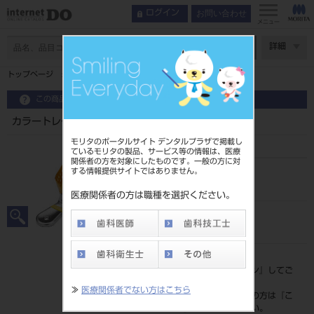
お問い合わせ
ログイン
メニュー
ページ数
詳細
トップページ
カラートレー プレミアム 上顎用 ゴールド
この商品に関するお問い合わせ
カラートレー プレミアム 上顎用 ゴールド
モリタのポータルサイト デンタルプラザで掲載し
ているモリタの製品、サービス等の情報は、医療
関係者の方を対象にしたものです。一般の方に対
する情報提供サイトではありません。
品目コード
201010560GL
医療関係者の方は職種を選択ください。
JAN/EANコード
4963931191048
標準価格
価格の確認は『
ログイン
』してご
覧ください。
≫
医療関係者でない方はこちら
ネット会員登録がまだの方は『
こ
ちら
』より登録ください。