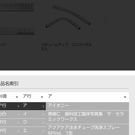
ージ
バキュームチップ ユニバーサル
ＧＰリムーバー スピア
５入
品名索引
50音
ア行
ア
ア行
ア
アイオニー
カ行
イ
青嶋仁 歯科技工臨床写真集 ザ・セラ
ミックワークス
サ行
ウ
アクアケア注水チューブ洗浄スプレー
タ行
エ
500mL 1缶