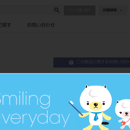
ページ数
詳細検索
で探す
お問い合わせ
ク
この商品に関するお問い合わ
カラートレー プレミアム
品目コード
2010105
JAN/EANコード
4963931