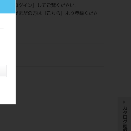
認は『
ログイン
』してご覧ください。
員登録がまだの方は『
こちら
』より登録くださ
ー
DM
カタログ履歴