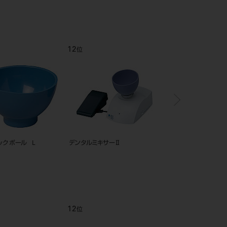
12
1
位
位
ク ボール L
デンタルミキサーⅡ
網トレー プレミアム 
12
1
位
位