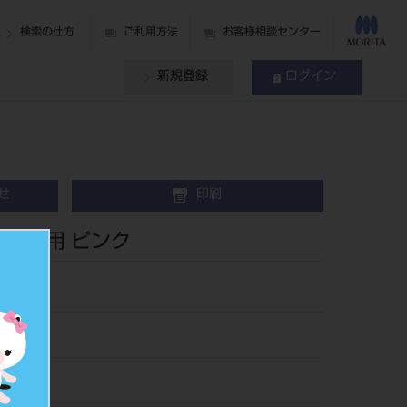
検索の仕方
ご利用方法
お客様相談センター
新規登録
ログイン
せ
印刷
 下顎用 ピンク
61P
191116