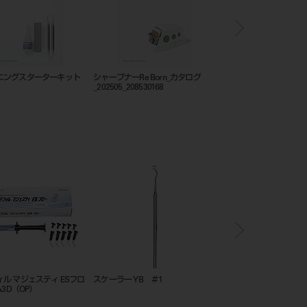
ニングスターターキット
シャープナーRe Born_カタログ
フレームカットバックト
_202505_208530168
ル マジェスティ ESフロ
スケーラー YB ＃1
アキュプリント 3D 
A3D（OP）
プリント ブルー