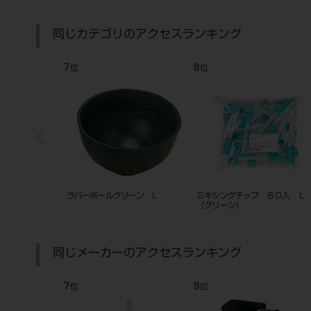
同じカテゴリのアクセスランキング
7
8
位
位
ントレー 局部用
ラバーボールグリーン L
ミキシングチップ ６０入 
（グリーン）
同じメーカーのアクセスランキング
7
8
位
位