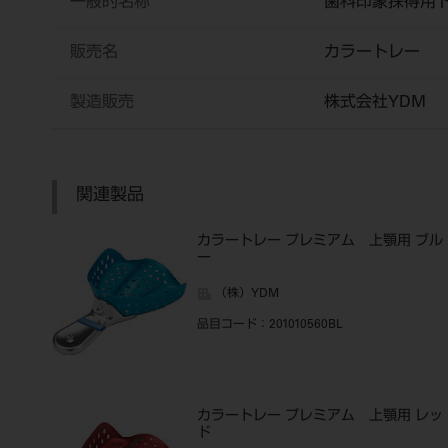
一般的名称
歯科印象採得用
販売名
カラートレー
製造販売
株式会社YDM
関連製品
カラートレー プレミアム 上顎用 ブル
ー
（株）YDM
品目コード
：201010560BL
カラートレー プレミアム 上顎用 レッ
ド