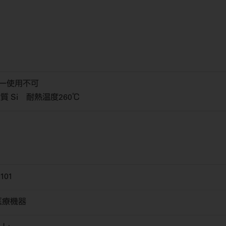
ナー使用不可
質 Si 耐熱温度260℃
101
医療機器