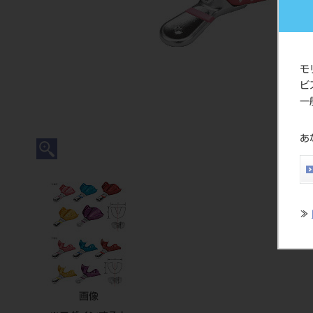
モ
ビ
一
あ
≫
画像