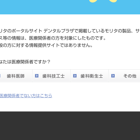
価格の確
標準価格
ネット会
い。
リタのポータルサイト デンタルプラザで掲載しているモリタの製品、サ
メーカー
（株）Y
ス等の情報は、医療関係者の方を対象にしたものです。
般の方に対する情報提供サイトではありません。
DO vol.26 掲載ペー
136
なたは医療関係者ですか？
ジ
医療関係者でない方はこちら