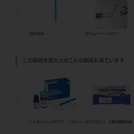
ックトレー
201010834
GPリムーバー スピアー
この製品を見た人はこんな製品も見ています
o.13S 3本入
ハイ-ボンド レジグラス 1-1セット
ポリクラウン 上顎右側側切歯