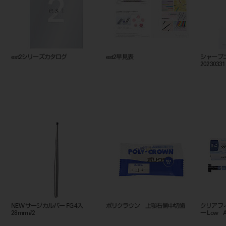
est2シリーズカタログ
est2早見表
シャープ
20230331
NEW サージカルバー FG 4入
ポリクラウン 上顎右側中切歯
クリアフィ
28mm #2
ー Low 