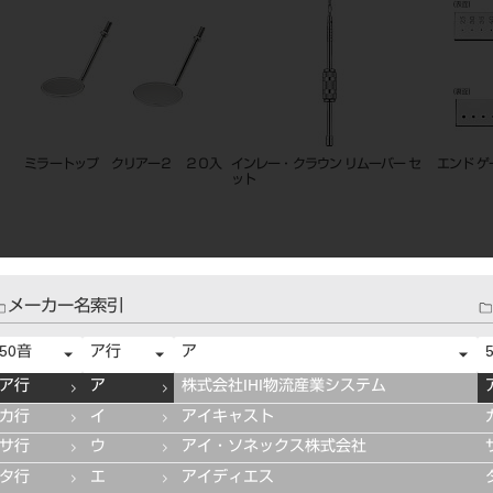
ミラートップ クリアー２ ２０入
インレー・クラウン リムーバー セ
エンド ゲ
ット
メーカー名索引
50音
ア行
ア
ア行
ア
株式会社IHI物流産業システム
カ行
イ
アイキャスト
サ行
ウ
アイ・ソネックス株式会社
タ行
エ
アイディエス