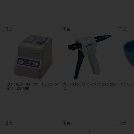
9
10
11
位
位
位
Ｌ
みずいらずF & F カートリッジタ
カートリッジディスペンシングガン
プラスチッ
イプ DC-1801
Ⅱ
9
10
11
位
位
位