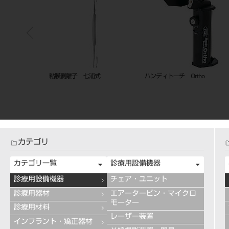
イボリー型
粘膜剥離子 七浦式
ハンディトーチ Ortho
カテゴリ
カテゴリ一覧
診療用設備機器
診療用設備機器
チェア・ユニット
診療用器材
エアータービン・マイクロ
モーター
診療用材料
レーザー装置
インプラント・矯正器材