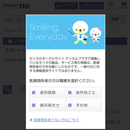
お問い合わせ
ログイン
メニュー
ページ数
詳細
トップページ
ミラートップ フロントサーフェイス 12入 4P
この商品に関するお問い合わせ
ミラートップ フロントサーフェイス 12入 4P
モリタのポータルサイト デンタルプラザで掲載し
Mirror Top Front Surface
ているモリタの製品、サービス等の情報は、医療
関係者の方を対象にしたものです。一般の方に対
する情報提供サイトではありません。
品目コード
2010106554P
医療関係者の方は職種を選択ください。
JAN/EANコード
4963931130795
標準価格
価格の確認は『
ログイン
』してご
覧ください。
≫
医療関係者でない方はこちら
ネット会員登録がまだの方は『
こ
ちら
』より登録ください。