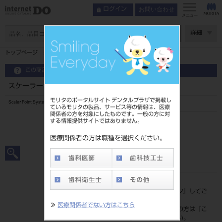
お問い合わせ
ログイン
メニュー
ページ数
詳細
トップページ
スケーラー ポイント式 医歯大型 3本入 ＃3A
この商品に関するお問い合わせ
スケーラー ポイント式 医歯大型 3本入 ＃3A
モリタのポータルサイト デンタルプラザで掲載し
Scaler Point System
ているモリタの製品、サービス等の情報は、医療
関係者の方を対象にしたものです。一般の方に対
する情報提供サイトではありません。
品目コード
2010107513A
医療関係者の方は職種を選択ください。
JAN/EANコード
4963931236039
標準価格
価格の確認は『
ログイン
』してご
覧ください。
≫
医療関係者でない方はこちら
ネット会員登録がまだの方は『
こ
ちら
』より登録ください。