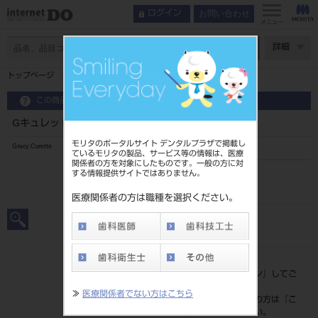
お問い合わせ
ログイン
メニュー
ページ数
詳細
トップページ
Gキュレット ポイント式 3本入 ＃G7
この商品に関するお問い合わせ
Gキュレット ポイント式 3本入 ＃G7
モリタのポータルサイト デンタルプラザで掲載し
Gracy Curette
ているモリタの製品、サービス等の情報は、医療
関係者の方を対象にしたものです。一般の方に対
する情報提供サイトではありません。
品目コード
201010766G7
医療関係者の方は職種を選択ください。
JAN/EANコード
4963931233076
標準価格
価格の確認は『
ログイン
』してご
覧ください。
≫
医療関係者でない方はこちら
ネット会員登録がまだの方は『
こ
ちら
』より登録ください。