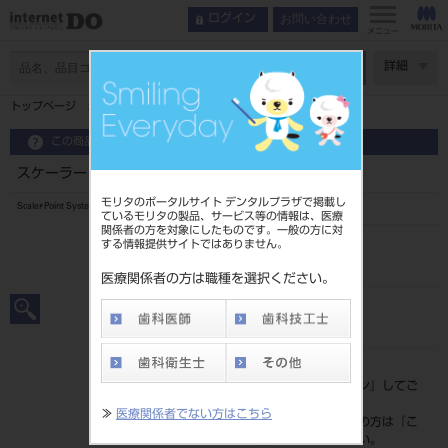
お問い合わせ
ログイン
メニュー
ページ数
詳細
トップページ
スケーラー ポイント式 3本入 ＃11SB
この商品に関するお問い合わせ
スケーラー ポイント式 3本入 ＃11SB
モリタのポータルサイト デンタルプラザで掲載し
Scaler Point System
ているモリタの製品、サービス等の情報は、医療
関係者の方を対象にしたものです。一般の方に対
する情報提供サイトではありません。
品目コード
20101076711SB
医療関係者の方は職種を選択ください。
JAN/EANコード
4963931230433
標準価格
価格の確認は『
ログイン
』してご
覧ください。
≫
医療関係者でない方はこちら
ネット会員登録がまだの方は『
こ
ちら
』より登録ください。