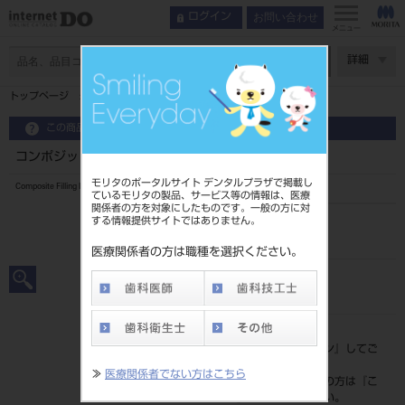
お問い合わせ
ログイン
メニュー
ページ数
詳細
トップページ
コンポジット充填器 ポイント式 3本入 ＃CP3
この商品に関するお問い合わせ
コンポジット充填器 ポイント式 3本入 ＃CP3
モリタのポータルサイト デンタルプラザで掲載し
Composite Filling Instrument Point System
ているモリタの製品、サービス等の情報は、医療
関係者の方を対象にしたものです。一般の方に対
する情報提供サイトではありません。
品目コード
201010768CP3
医療関係者の方は職種を選択ください。
JAN/EANコード
4963931033331
標準価格
価格の確認は『
ログイン
』してご
覧ください。
≫
医療関係者でない方はこちら
ネット会員登録がまだの方は『
こ
ちら
』より登録ください。