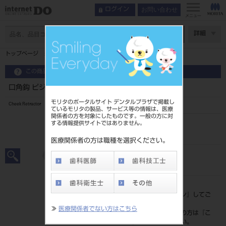
お問い合わせ
ログイン
メニュー
ページ数
詳細
トップページ
口角鈎 ピジョン S
この商品に関するお問い合わせ
口角鈎 ピジョン S
モリタのポータルサイト デンタルプラザで掲載し
Cheek Retractor
ているモリタの製品、サービス等の情報は、医療
関係者の方を対象にしたものです。一般の方に対
する情報提供サイトではありません。
品目コード
201010915S
医療関係者の方は職種を選択ください。
JAN/EANコード
4963931227402
標準価格
価格の確認は『
ログイン
』してご
覧ください。
≫
医療関係者でない方はこちら
ネット会員登録がまだの方は『
こ
ちら
』より登録ください。