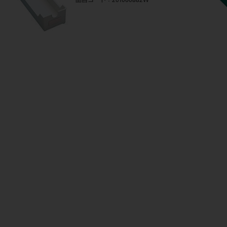
品目コード
：201060882W