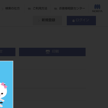
検索の仕方
ご利用方法
お客様相談センター
新規登録
ログイン
せ
印刷
ー
83CBL
200033