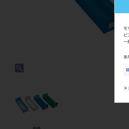
モ
ビ
一
あ
≫