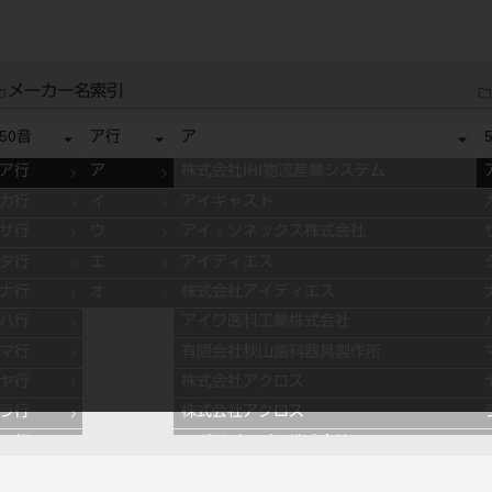
メーカー名索引
50音
ア行
ア
ア行
ア
株式会社IHI物流産業システム
カ行
イ
アイキャスト
サ行
ウ
アイ・ソネックス株式会社
タ行
エ
アイディエス
ナ行
オ
株式会社アイディエス
ハ行
アイワ医科工業株式会社
マ行
有限会社秋山歯科器具製作所
ヤ行
株式会社アクロス
ラ行
株式会社アクロス
ワ行
アグサジャパン株式会社
株式会社アスカメディカル