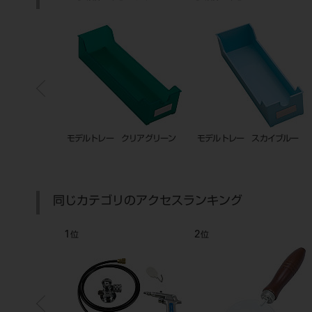
トレー ミッドナイトブルー
タブトレー ネオンブルー（ZIRC）
モデルトレー ク
アグリーン
同じカテゴリのアクセスランキング
6
7
8
位
位
位