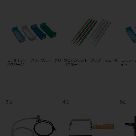
リアブルー・クリ
トレーレジンⅡ （粉末）
カラートレー プレミアム 下顎用
500g ブルー
ブルー
9
10
位
位