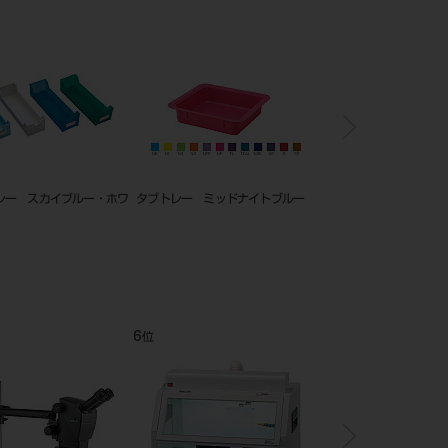
モデルトレー クリアグリーン
モデルトレー スカイブルー
モデルトレ
アグリーン
11
12
1
位
位
位