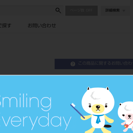
ページ数
詳細検索
で探す
お問い合わせ
この商品に関するお問い合わ
モデルトレー クリアブル
Model Tray
模型整理ケース
品目コード
2010608
JAN/EANコード
4528373