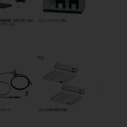
カッセロール
ビューネクスト1000
エ
11
12
位
位
ク 50枚綴り
スウィーパー・ベガ
PEバキュームチップ ゴム無
φ10mm用 50入