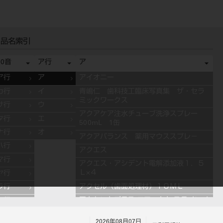
品名索引
50音
ア行
ア
ア行
ア
アイオニー
カ行
イ
青嶋仁 歯科技工臨床写真集 ザ・セラ
ミックワークス
サ行
ウ
アクアケア注水チューブ洗浄スプレー
タ行
エ
500mL 1缶
ナ行
オ
アクアバランス 薬用マウススプレ－
ハ行
アクエス
マ行
アクエス・アシデント電解添加液１．５
Ｌ×４
ヤ行
アクセル（歯面処理材）１０ＭＬ
ラ行
アクセントプラス エフェクト ステインペ
ワ行
ースト 4g ES11 ブルー
2026年08月07日