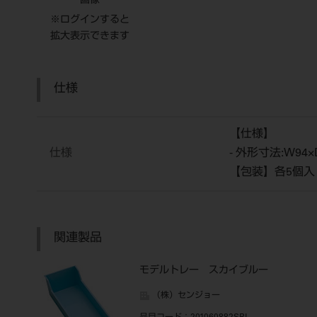
画像
※ログインすると
拡大表示できます
仕様
【仕様】
仕様
- 外形寸法:W94
【包装】各5個入
関連製品
モデルトレー スカイブルー
（株）センジョー