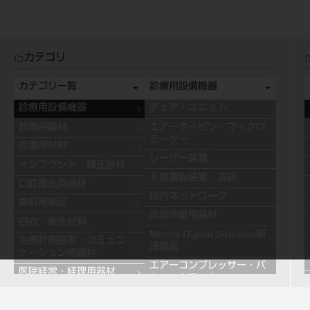
カテゴリ
カテゴリ一覧
診療用設備機器
診療用設備機器
チェア・ユニット
診療用器材
エアータービン・マイクロ
モーター
診療用材料
レーザー装置
インプラント・矯正器材
Ｘ線撮影装置・器具
口腔衛生用器材
院内ネットワーク
歯科用薬品
訪問診療用器材
白衣・衛生材料
Morita Digital Solution関
治療計画患者・コミュニ
連商品
ケーション用器材
エアーコンプレッサー・バ
医院経営・経理用器材
キュームモーター
学習用器材
キャビネット