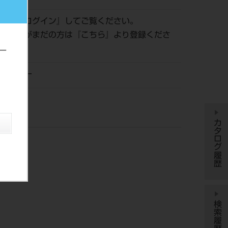
認は『
ログイン
』してご覧ください。
員登録がまだの方は『
こちら
』より登録くださ
ー
ンジョー
カタログ履歴
検索履歴