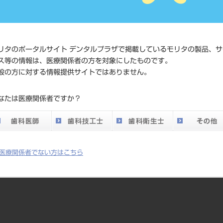
価格の確
標準価格
ネット会
い。
リタのポータルサイト デンタルプラザで掲載しているモリタの製品、サ
ス等の情報は、医療関係者の方を対象にしたものです。
メーカー
（株）セ
般の方に対する情報提供サイトではありません。
DO vol.26 掲載ペー
なたは医療関係者ですか？
656
ジ
医療関係者でない方はこちら