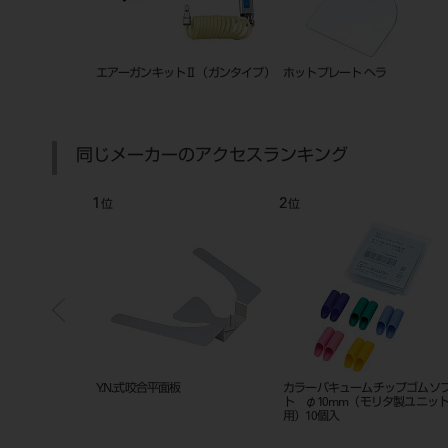
ビューネクスト550
ダストコレクターピット
技工用 ク
同じメーカーのアクセスランキング
6
7
8
位
位
位
モリタ歯科用咬合紙
プリカット咬合紙 赤
ビュー