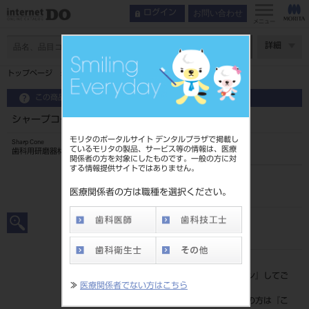
お問い合わせ
ログイン
メニュー
ページ数
詳細
トップページ
シャープコーン 細 50入
この商品に関するお問い合わせ
シャープコーン 細 50入
モリタのポータルサイト デンタルプラザで掲載し
Sharp Cone
ているモリタの製品、サービス等の情報は、医療
歯科用研磨器材
関係者の方を対象にしたものです。一般の方に対
する情報提供サイトではありません。
品目コード
201180120F
医療関係者の方は職種を選択ください。
JAN/EANコード
4571297030538
標準価格
価格の確認は『
ログイン
』してご
≫
医療関係者でない方はこちら
覧ください。
ネット会員登録がまだの方は『
こ