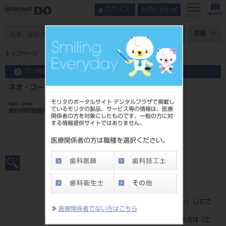
お問い合わせ
ログイン
メニュー
ページ数
詳細
トップページ
ネオ・コーン 中 50入
この商品に関するお問い合わせ
ネオ・コーン 中 50入
モリタのポータルサイト デンタルプラザで掲載し
Neo・Cone
ているモリタの製品、サービス等の情報は、医療
歯科用研磨器材
関係者の方を対象にしたものです。一般の方に対
する情報提供サイトではありません。
品目コード
201180175M
医療関係者の方は職種を選択ください。
JAN/EANコード
4571297030026
標準価格
価格の確認は『
ログイン
』してご
≫
医療関係者でない方はこちら
覧ください。
ネット会員登録がまだの方は『
こ