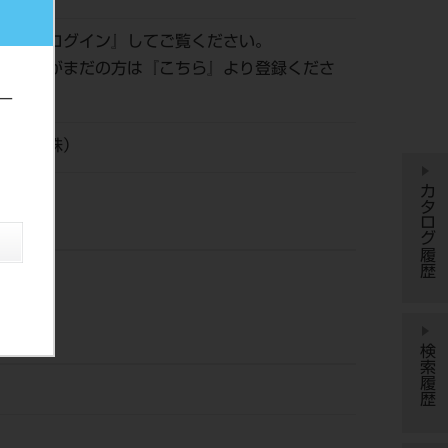
認は『
ログイン
』してご覧ください。
員登録がまだの方は『
こちら
』より登録くださ
ー
工業（株）
カタログ履歴
検索履歴