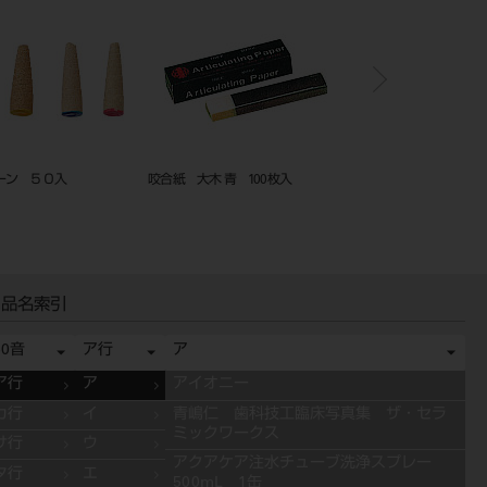
 ６０入
ドライルーブコーン ３０入
ペーパーコーン ５０入
品名索引
50音
ア行
ア
ア行
ア
アイオニー
カ行
イ
青嶋仁 歯科技工臨床写真集 ザ・セラ
ミックワークス
サ行
ウ
アクアケア注水チューブ洗浄スプレー
タ行
エ
500mL 1缶