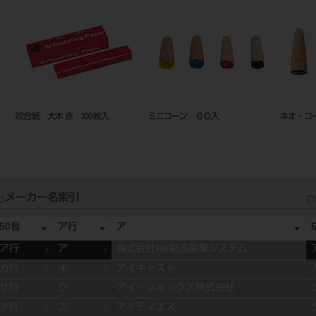
ペーパーコーン 荒 50入
サンドカップ ５０入
ネオミニ
メーカー名索引
50音
ア行
ア
ア行
ア
株式会社IHI物流産業システム
カ行
イ
アイキャスト
サ行
ウ
アイ・ソネックス株式会社
タ行
エ
アイディエス