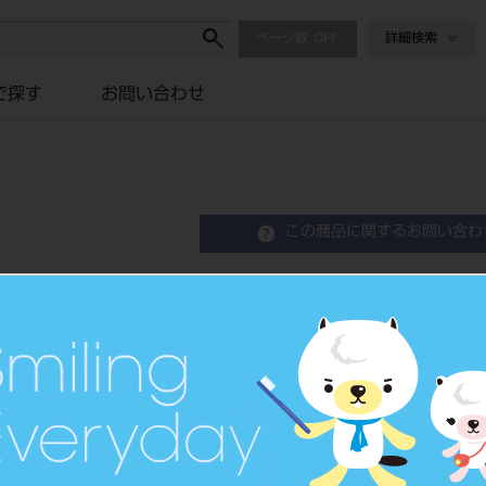
ページ数
詳細検索
で探す
お問い合わせ
この商品に関するお問い合わ
ネオ・コーン 極細 50
Neo・Cone
歯科用研磨器材
品目コード
2011801
JAN/EANコード
4571297