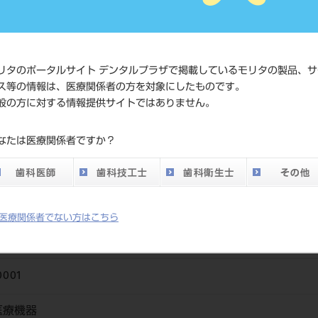
価格の確
標準価格
ネット会
い。
リタのポータルサイト デンタルプラザで掲載しているモリタの製品、サ
ス等の情報は、医療関係者の方を対象にしたものです。
メーカー
大木化学
般の方に対する情報提供サイトではありません。
DO vol.26 掲載ペー
なたは医療関係者ですか？
837
ジ
医療関係者でない方はこちら
0001
医療機器