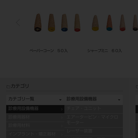
100枚入
シャープコーン ５０入
ドライルーブコーン
カテゴリ
カテゴリ一覧
診療用設備機器
診療用設備機器
チェア・ユニット
診療用器材
エアータービン・マイクロ
モーター
診療用材料
レーザー装置
インプラント・矯正器材