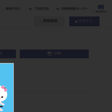
検索の仕方
ご利用方法
お客様相談センター
新規登録
ログイン
せ
印刷
入
75XF
030040