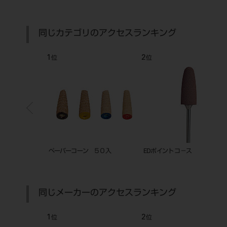
同じカテゴリのアクセスランキング
7
8
位
位
０入
セラプロ レギュラー
マンドレール HP♯303
同じメーカーのアクセスランキング
7
8
位
位