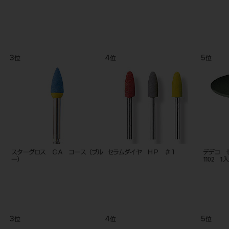
9
10
11
位
位
位
グリップストリップ 3入 コ－ス
NTI セパレ-ティングディスク
NTI マ
SD7000
9
10
11
位
位
位