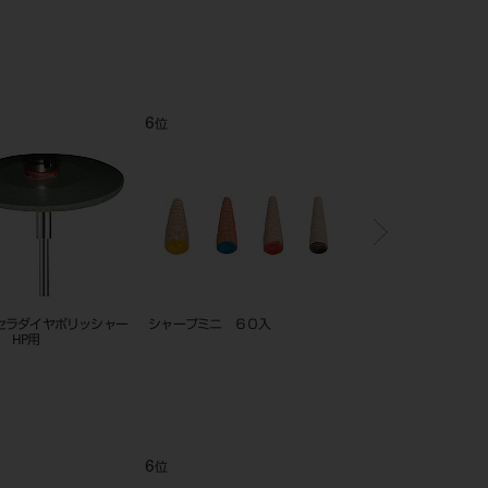
12
1
位
位
ンドレール
FGアダプター 6入
ペーパーコーン ５０入
12
1
位
位