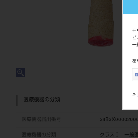
モ
ビ
一
あ
≫
医療機器の分類
医療機器届出番号
34B3X0000200
医療機器の分類
クラスⅠ 一般