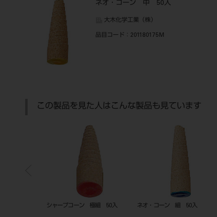
ネオ・コーン 中 50入
大木化学工業（株）
品目コード
：201180175M
この製品を見た人はこんな製品も見ています
細 50入
SAセメント プラス オートミック
ネオ・コーン ASS 50入
ス ガイドチップ（エンド用極細）