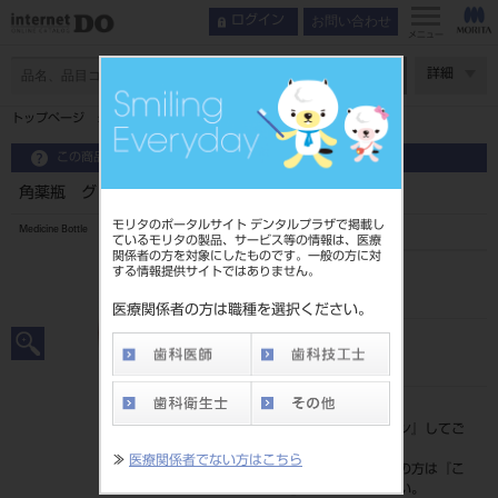
お問い合わせ
ログイン
メニュー
ページ数
詳細
トップページ
角薬瓶 グリーン
この商品に関するお問い合わせ
角薬瓶 グリーン
モリタのポータルサイト デンタルプラザで掲載し
Medicine Bottle
ているモリタの製品、サービス等の情報は、医療
関係者の方を対象にしたものです。一般の方に対
する情報提供サイトではありません。
品目コード
201190126G
医療関係者の方は職種を選択ください。
JAN/EANコード
4560241642149
標準価格
価格の確認は『
ログイン
』してご
覧ください。
≫
医療関係者でない方はこちら
ネット会員登録がまだの方は『
こ
ちら
』より登録ください。