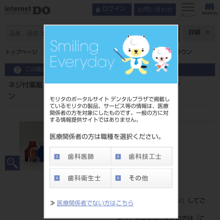
お問い合わせ
ログイン
メニュー
ページ数
詳細
トップページ
ネジ付薬瓶 スポイト（オーバーキャップ付） ブラウン
この商品に関するお問い合わせ
ネジ付薬瓶 スポイト（オーバーキャップ付） ブラウ
ン
モリタのポータルサイト デンタルプラザで掲載し
ているモリタの製品、サービス等の情報は、医療
関係者の方を対象にしたものです。一般の方に対
する情報提供サイトではありません。
品目コード
医療関係者の方は職種を選択ください。
201190264BR
JAN/EANコード
4560241649018
標準価格
価格の確認は『
ログイン
』してご
≫
医療関係者でない方はこちら
覧ください。
ネット会員登録がまだの方は『
こ