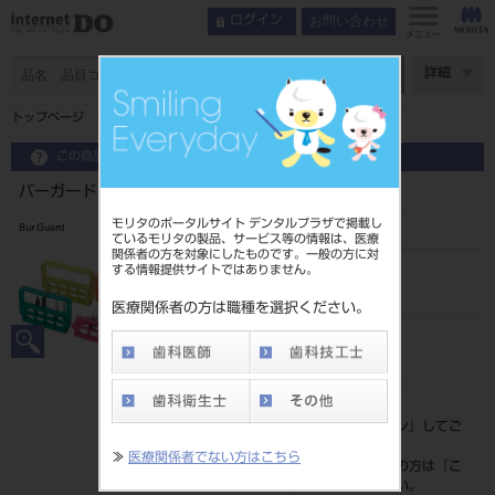
お問い合わせ
ログイン
メニュー
ページ数
詳細
トップページ
バーガード ブルー
この商品に関するお問い合わせ
バーガード ブルー
モリタのポータルサイト デンタルプラザで掲載し
Bur Guard
ているモリタの製品、サービス等の情報は、医療
関係者の方を対象にしたものです。一般の方に対
する情報提供サイトではありません。
品目コード
201510108BL
医療関係者の方は職種を選択ください。
JAN/EANコード
4963931134748
標準価格
価格の確認は『
ログイン
』してご
覧ください。
≫
医療関係者でない方はこちら
ネット会員登録がまだの方は『
こ
ちら
』より登録ください。