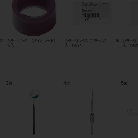
20
カラーリングS（ブルー） 20
カラーリングＳ ２０入
カラーリ
入 13526
入 1352
9
10
11
位
位
位