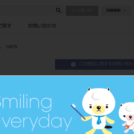
ページ数
詳細検索
で探す
お問い合わせ
13675
この商品に関するお問い合わ
カラーリングS （バイオレ
Color Coding Ring
インスツルメント識別用カラー
品目コード
2015102
JAN/EANコード
4963931