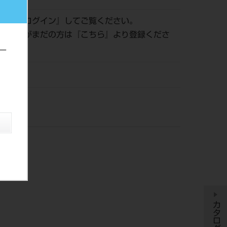
認は『
ログイン
』してご覧ください。
員登録がまだの方は『
こちら
』より登録くださ
ー
DM
カタログ履歴