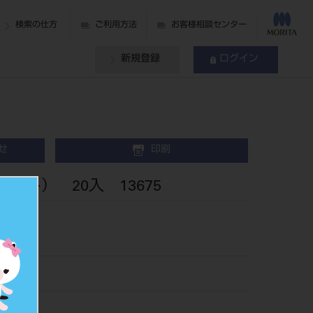
検索の仕方
ご利用方法
お客様相談センター
新規登録
ログイン
せ
印刷
ット） 20入 13675
リング
04V
136759