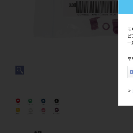
モ
ビ
一
あ
≫