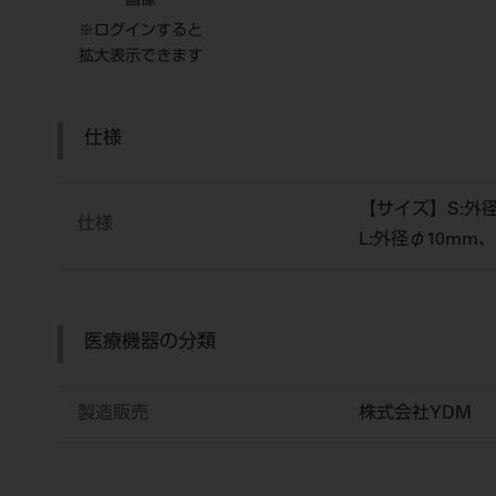
画像
※ログインすると
拡大表示できます
仕様
【サイズ】S:外
仕様
L:外径φ10mm
医療機器の分類
製造販売
株式会社YDM