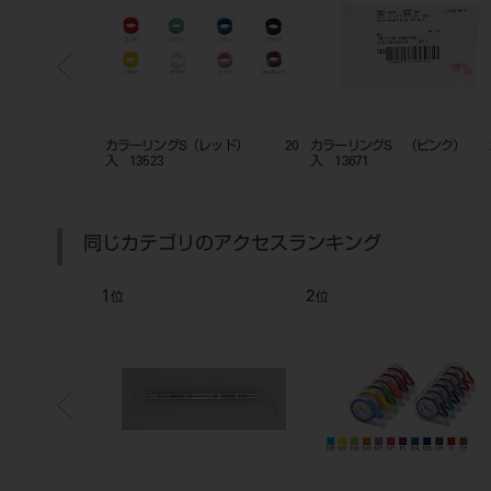
２０入
カラーリングS（ホワイト） 20
カラーリングS（イエロー） 
入 13530
入 13528
同じカテゴリのアクセスランキング
7
8
位
位