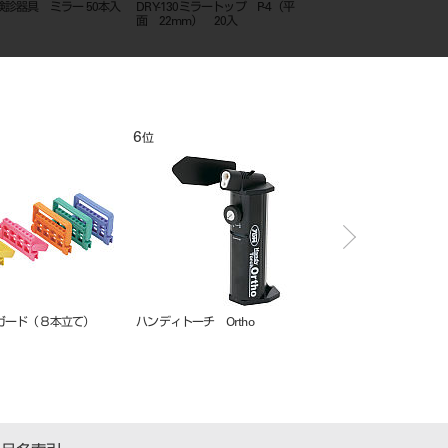
ック クラウン リムーバ
裏層器 Ｆ－Ｂ型
ＧＰリムーバー スピア
12
1
位
位
ムチップアダプター
エンド ゲージ
ＧＰリムーバー スピア