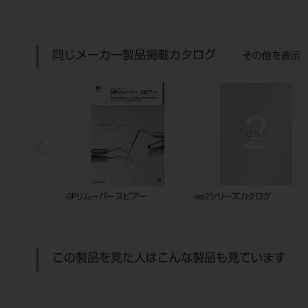
同じメーカー製品掲載カタログ
その他を表示
ックトレー
201010834
GPリムーバー スピアー
この製品を見た人はこんな製品も見ています