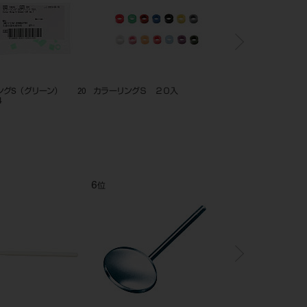
ングS（レッド） 20
カラーリングS （ピンク） 20
カラーリングL（バイ
3
入 13671
10入
12
1
位
位