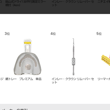
０入
バースタンド 新型 タイプ2
E-Z IDリング 単色25入
オートマチ
ー セット
9
10
11
位
位
位
インレー・クラウンセッター セッ
リガチャーインスツルメント YS-
バキュー
ト
704A（ツイスター）