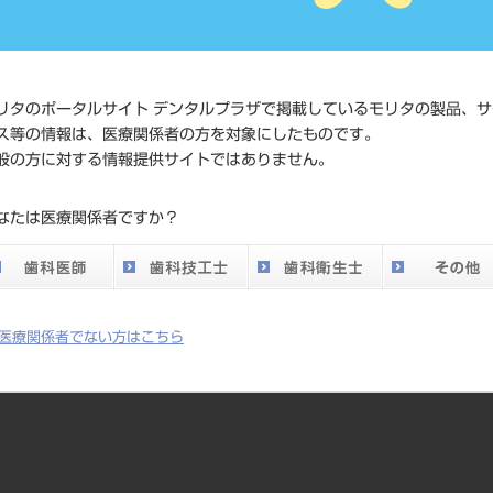
価格の確
標準価格
ネット会
い。
リタのポータルサイト デンタルプラザで掲載しているモリタの製品、サ
ス等の情報は、医療関係者の方を対象にしたものです。
メーカー
（株）Y
般の方に対する情報提供サイトではありません。
DO vol.26 掲載ペー
なたは医療関係者ですか？
198
ジ
医療関係者でない方はこちら