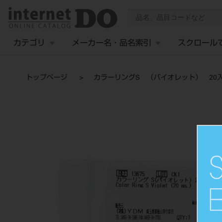
カテゴリ
メーカー名・品名索引
スクロール
トップページ
カラーリングS （バイオレット） 20入 