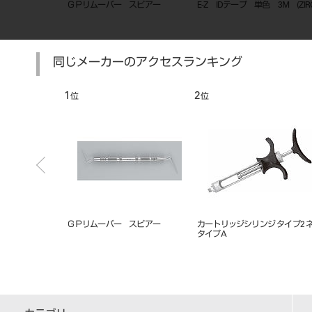
ップ P-4（平
エンドホルダー
ミラートップ クリアー２ ２
0入
同じメーカーのアクセスランキング
7
8
位
位
tho
金冠鋏
ラバーダムクランプ