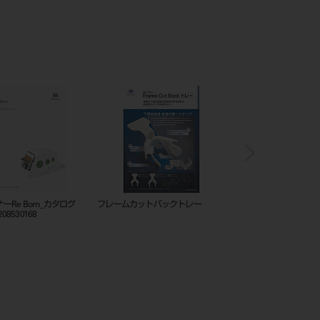
ニングスターターキット
シャープナーRe Born_カタログ
フレームカットバックト
_202505_208530168