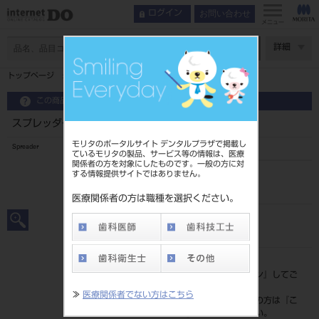
お問い合わせ
ログイン
メニュー
ページ数
詳細
トップページ
スプレッダー ＃1 前歯用
この商品に関するお問い合わせ
スプレッダー ＃1 前歯用
モリタのポータルサイト デンタルプラザで掲載し
Spreader
ているモリタの製品、サービス等の情報は、医療
関係者の方を対象にしたものです。一般の方に対
する情報提供サイトではありません。
品目コード
2015102401
医療関係者の方は職種を選択ください。
JAN/EANコード
4963931080113
標準価格
価格の確認は『
ログイン
』してご
覧ください。
≫
医療関係者でない方はこちら
ネット会員登録がまだの方は『
こ
ちら
』より登録ください。