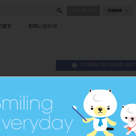
ページ数
詳細検索
で探す
お問い合わせ
この商品に関するお問い合わ
マイクロミラー タイプ2
Micro Mirror
品目コード
2015104
JAN/EANコード
4963931