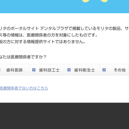
価格の確
標準価格
ネット会
い。
リタのポータルサイト デンタルプラザで掲載しているモリタの製品、サ
メーカー
（株）Y
ス等の情報は、医療関係者の方を対象にしたものです。
般の方に対する情報提供サイトではありません。
DO vol.26 掲載ペー
247
なたは医療関係者ですか？
ジ
医療関係者でない方はこちら