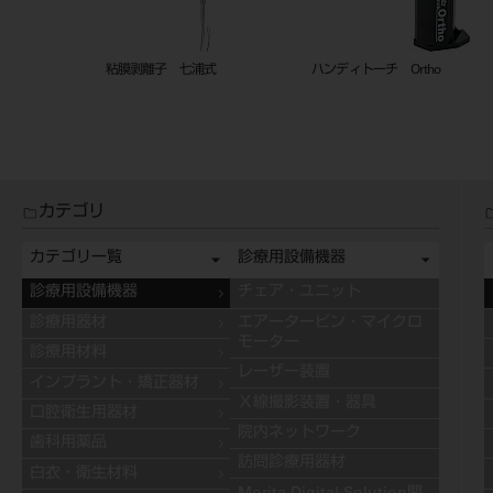
イボリー型
粘膜剥離子 七浦式
ハンディトーチ Ortho
カテゴリ
カテゴリ一覧
診療用設備機器
診療用設備機器
チェア・ユニット
診療用器材
エアータービン・マイクロ
モーター
診療用材料
レーザー装置
インプラント・矯正器材
Ｘ線撮影装置・器具
口腔衛生用器材
院内ネットワーク
歯科用薬品
訪問診療用器材
白衣・衛生材料