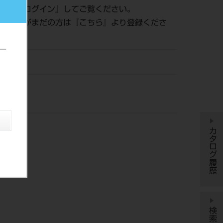
認は『
ログイン
』してご覧ください。
員登録がまだの方は『
こちら
』より登録くださ
ー
DM
カタログ履歴
検索履歴