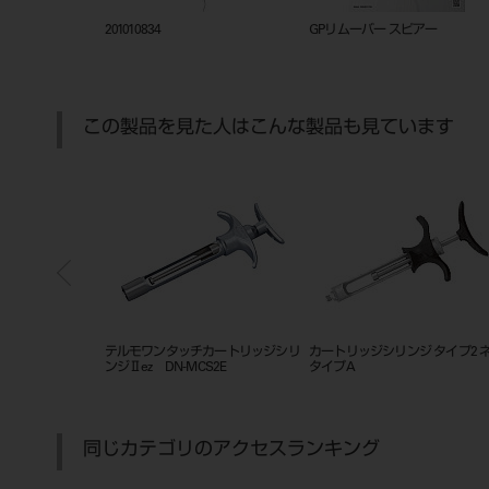
ックトレー
201010834
GPリムーバー スピアー
この製品を見た人はこんな製品も見ています
S型
テルモワンタッチカートリッジシリ
カートリッジシリンジ タイプ2 
ンジⅡez DN-MCS2E
タイプA
同じカテゴリのアクセスランキング