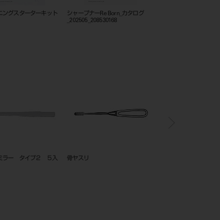
ニングスターターキット
シャープナーRe Born_カタログ
フレームカットバックト
_202505_208530168
ミラー タイプ２ ５入
骨ヤスリ
骨ヤスリ ＃１１・１２