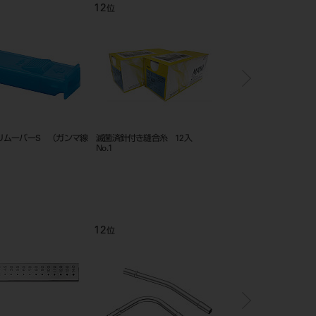
12
1
位
位
リムーバーS （ガンマ線
滅菌済針付き縫合糸 12入
縫合針 丸強（ＴＨ） 
）
No.1
５㎜～２４㎜
12
1
位
位