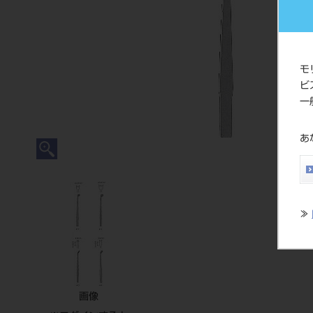
モ
ビ
一
あ
≫
画像