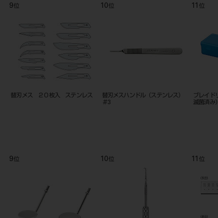
9
10
11
位
位
位
替刃メス ２０枚入 ステンレス
替刃メスハンドル（ステンレス）
ブレイド
＃3
滅菌済み
9
10
11
位
位
位