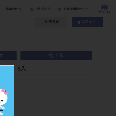
検索の仕方
ご利用方法
お客様相談センター
新規登録
ログイン
せ
印刷
 ＃2 5入
742
149025