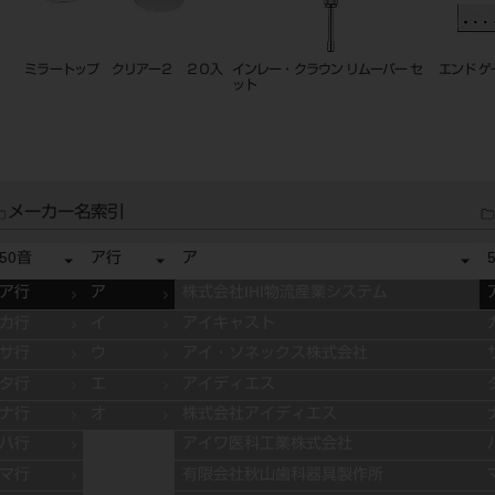
ミラートップ クリアー２ ２０入
インレー・クラウン リムーバー セ
エンド ゲ
ット
メーカー名索引
50音
ア行
ア
ア行
ア
株式会社IHI物流産業システム
カ行
イ
アイキャスト
サ行
ウ
アイ・ソネックス株式会社
タ行
エ
アイディエス
ナ行
オ
株式会社アイディエス
ハ行
アイワ医科工業株式会社
マ行
有限会社秋山歯科器具製作所