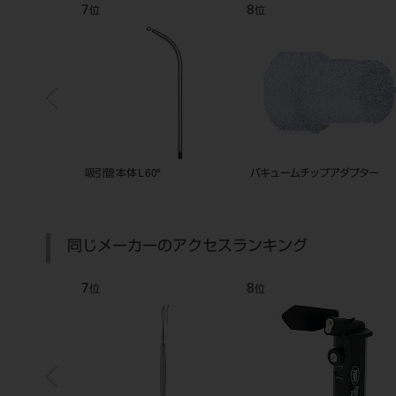
7
8
位
位
 ナイロン（非吸収
吸引管 本体 L 60°
バキュームチップアダプター
同じメーカーのアクセスランキング
7
8
位
位