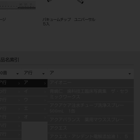
ージ
バキュームチップ ユニバーサル
ＧＰリムーバー スピア
５入
品名索引
50音
ア行
ア
ア行
ア
アイオニー
カ行
イ
青嶋仁 歯科技工臨床写真集 ザ・セラ
ミックワークス
サ行
ウ
アクアケア注水チューブ洗浄スプレー
タ行
エ
500mL 1缶
ナ行
オ
アクアバランス 薬用マウススプレ－
ハ行
アクエス
マ行
アクエス・アシデント電解添加液１．５