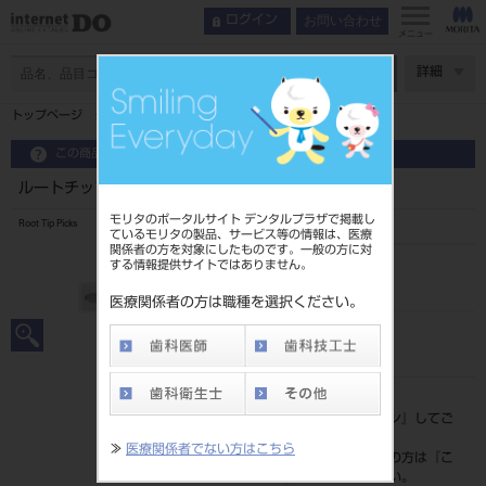
お問い合わせ
ログイン
メニュー
ページ数
詳細
トップページ
ルートチップピックス ♯1S
この商品に関するお問い合わせ
ルートチップピックス ♯1S
モリタのポータルサイト デンタルプラザで掲載し
Root Tip Picks
ているモリタの製品、サービス等の情報は、医療
関係者の方を対象にしたものです。一般の方に対
する情報提供サイトではありません。
品目コード
2015105481S
医療関係者の方は職種を選択ください。
JAN/EANコード
4963931160853
標準価格
価格の確認は『
ログイン
』してご
覧ください。
≫
医療関係者でない方はこちら
ネット会員登録がまだの方は『
こ
ちら
』より登録ください。