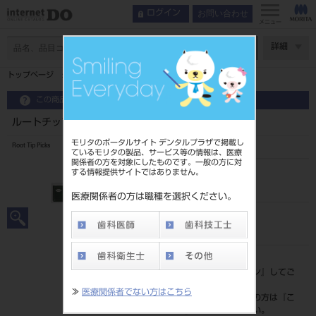
お問い合わせ
ログイン
メニュー
ページ数
詳細
トップページ
ルートチップピックス ♯3A
この商品に関するお問い合わせ
ルートチップピックス ♯3A
モリタのポータルサイト デンタルプラザで掲載し
Root Tip Picks
ているモリタの製品、サービス等の情報は、医療
関係者の方を対象にしたものです。一般の方に対
する情報提供サイトではありません。
品目コード
2015105483A
医療関係者の方は職種を選択ください。
JAN/EANコード
4963931160877
標準価格
価格の確認は『
ログイン
』してご
覧ください。
≫
医療関係者でない方はこちら
ネット会員登録がまだの方は『
こ
ちら
』より登録ください。