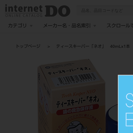
カテゴリ
メーカー名・品名索引
スクロール
トップページ
ティースキーパー「ネオ」 40mLx1本