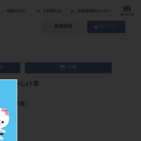
検索の仕方
ご利用方法
お客様相談センター
新規登録
ログイン
せ
印刷
40mLx1本
救急保存液）
71
311113