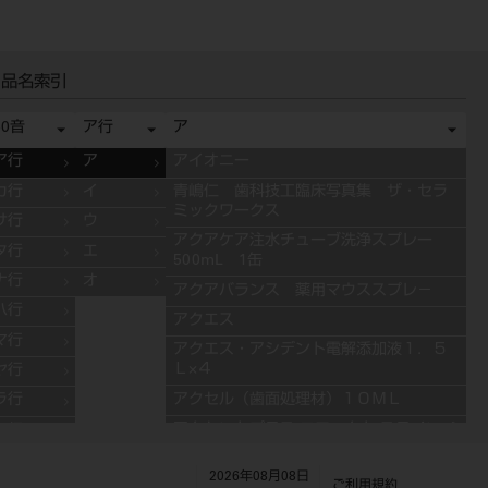
品名索引
50音
ア行
ア
ア行
ア
アイオニー
カ行
イ
青嶋仁 歯科技工臨床写真集 ザ・セラ
ミックワークス
サ行
ウ
アクアケア注水チューブ洗浄スプレー
タ行
エ
500mL 1缶
ナ行
オ
アクアバランス 薬用マウススプレ－
ハ行
アクエス
マ行
アクエス・アシデント電解添加液１．５
Ｌ×４
ヤ行
アクセル（歯面処理材）１０ＭＬ
ラ行
アクセントプラス エフェクト ステインペ
ワ行
ースト 4g ES11 ブルー
2026年08月08日
アクセントプラス エフェクト ステインペ
ご利用規約