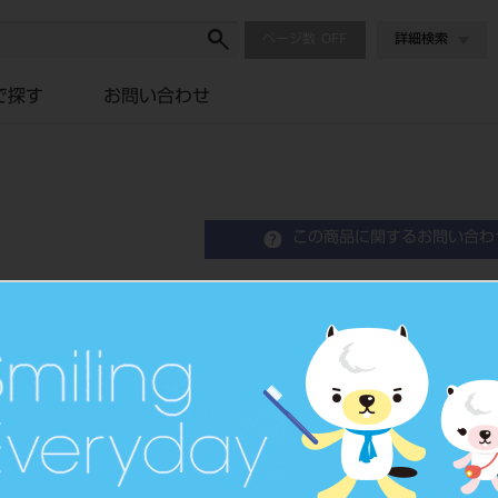
ページ数
詳細検索
で探す
お問い合わせ
この商品に関するお問い合わ
ティースキーパー「ネオ」 
Tooth Preservative Solution
歯の保存液（移植・再植用）（
品目コード
2050403
JAN/EANコード
4560128