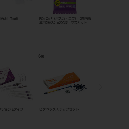
オステリングリーン うがい液
ネオステリングリーン うがい液
ポスカ Ｆ ペ
.2% 340ｍL
0.2% 56ｍLｘ20本
タイプ 100g
11
12
1
位
位
位
ぺリオドン
ビタペックス ネオブルーチップ
ネオクリアチ
（Ｓ）４０入