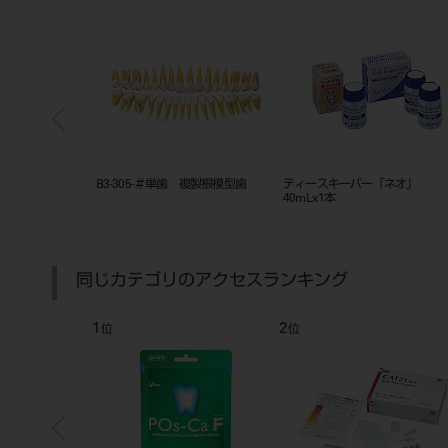
イント 「ネオ」
ネオステリングリーン うがい液
ビタペックス ネオブルーチ
．40
0.2% 40ｍLｘ20本
（Ｓ）４０入
同じカテゴリのアクセスランキング
7
8
位
位