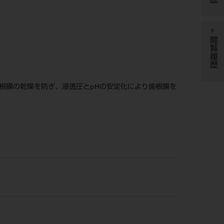
閲覧履歴
根膜の乾燥を防ぎ、浸透圧とpHの安定化により歯根膜を