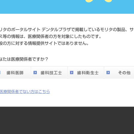
価格の確
標準価格
ネット会
い。
リタのポータルサイト デンタルプラザで掲載しているモリタの製品、サ
ス等の情報は、医療関係者の方を対象にしたものです。
メーカー
ネオ製薬
般の方に対する情報提供サイトではありません。
DO vol.26 掲載ペー
なたは医療関係者ですか？
505
ジ
医療関係者でない方はこちら