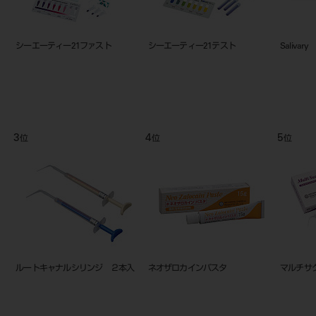
キュベータ
ティースキーパー「ネオ」
ポスカ Ｆ マスカット パウチタ
ネ
40mLx2本
イプ 100g
0
9
10
位
位
カルビタール （粉末）10g
ネオダイン-α 1-1セット（（粉
末）30g、（液）10mL、粉末用ス
プーン、錬和紙）