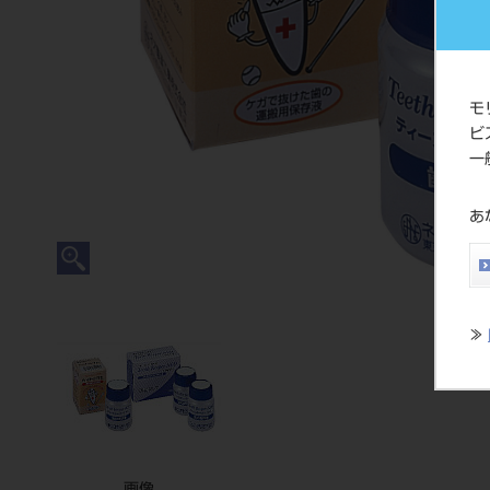
モ
ビ
一
あ
≫