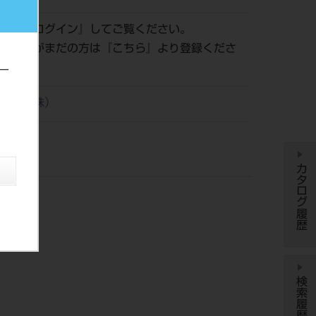
認は『
ログイン
』してご覧ください。
員登録がまだの方は『
こちら
』より登録くださ
ー
工業（株）
カタログ履歴
検索履歴