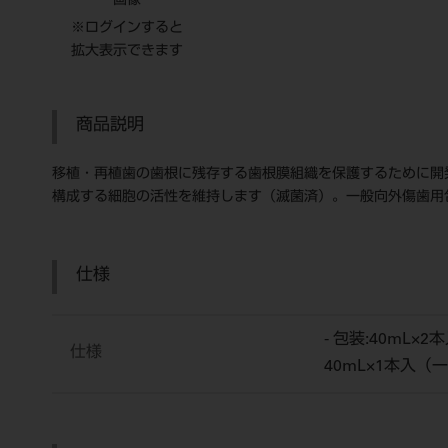
画像
※ログインすると
拡大表示できます
商品説明
移植・再植歯の歯根に残存する歯根膜組織を保護するために開
構成する細胞の活性を維持します（滅菌済）。一般向外傷歯用
仕様
- 包装:40mL
仕様
40mL×1本入（