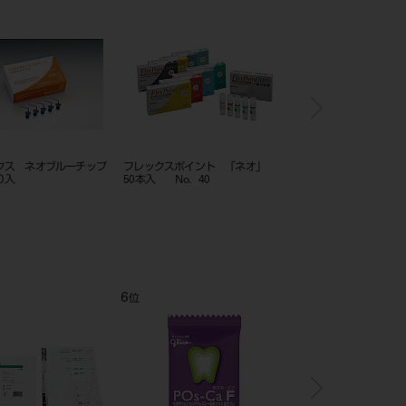
305-＃単歯 複製根模型歯
ティースキーパー「ネオ」
ティースキーパー
40mLx1本
40mLx2本
12
1
位
位
位