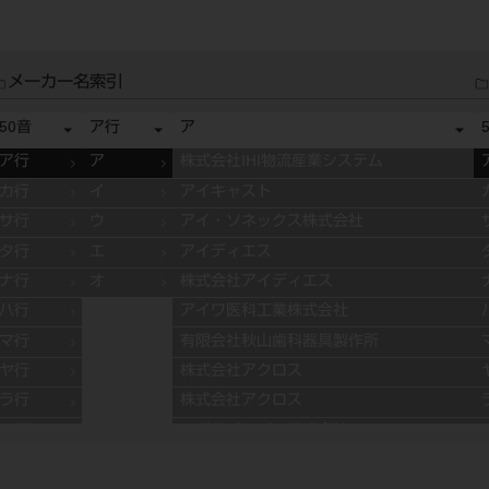
メーカー名索引
50音
ア行
ア
ア行
ア
株式会社IHI物流産業システム
カ行
イ
アイキャスト
サ行
ウ
アイ・ソネックス株式会社
タ行
エ
アイディエス
ナ行
オ
株式会社アイディエス
ハ行
アイワ医科工業株式会社
マ行
有限会社秋山歯科器具製作所
ヤ行
株式会社アクロス
ラ行
株式会社アクロス
ワ行
アグサジャパン株式会社
株式会社アスカメディカル