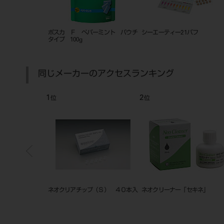
a F（ポスカ・エフ）〈院内指
ネオステリングリーン うがい液
シーエーティー21 イン
〉×200袋 マスカット
0.2% 40ｍLｘ20本
ーミニ N
同じメーカーのアクセスランキング
7
8
位
位
ックス チップセット
ホルマリン・グアヤコールFG「ネ
メトコール
オ」 15mL