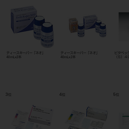
ップ
ネオステリングリーン うがい液
フレックスポイント 「ネオ」
B3-
0.2% 40ｍLｘ20本
50本入 No.20、25、30、35、
40
9
10
11
位
位