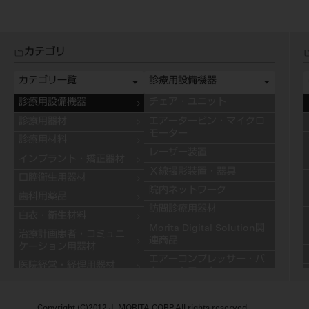
カテゴリ
カテゴリ一覧
診療用設備機器
診療用設備機器
チェア・ユニット
診療用器材
エアータービン・マイクロ
モーター
診療用材料
レーザー装置
インプラント・矯正器材
Ｘ線撮影装置・器具
口腔衛生用器材
院内ネットワーク
歯科用薬品
訪問診療用器材
白衣・衛生材料
Morita Digital Solution関
治療計画患者・コミュニ
連商品
ケーション用器材
エアーコンプレッサー・バ
医院経営・経理用器材
キュームモーター
学習用器材
キャビネット
技工用設備機器
Copyright (C)2012 J. MORITA CORP. All rights reserved.