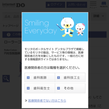
お問い合わせ
ログイン
メニュー
ページ数
詳細
トップページ
ローラーコットン EX S
この商品に関するお問い合わせ
ローラーコットン EX S
モリタのポータルサイト デンタルプラザで掲載し
Roller Cotton
ているモリタの製品、サービス等の情報は、医療
円柱型脱脂綿
関係者の方を対象にしたものです。一般の方に対
する情報提供サイトではありません。
品目コード
202040110S
医療関係者の方は職種を選択ください。
JAN/EANコード
4541211600406
標準価格
価格の確認は『
ログイン
』してご
≫
医療関係者でない方はこちら
覧ください。
ネット会員登録がまだの方は『
こ