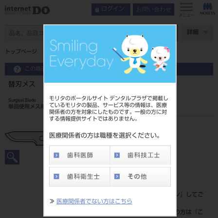
お問い合わせ
ログイン
メニュー
ページ数
詳細
トップページ
替刃メス ステンレス 20枚入 ＃15
この商品に関するお問い合わせ
替刃メス ステンレス 20枚入 ＃15
モリタのポータルサイト デンタルプラザで掲載し
Surgical Blade
ているモリタの製品、サービス等の情報は、医療
単回使用メス用刃
関係者の方を対象にしたものです。一般の方に対
する情報提供サイトではありません。
品目コード
20211015015
医療関係者の方は職種を選択ください。
JAN/EANコード
4902470016313
標準価格
価格の確認は『
ログイン
』してご
≫
医療関係者でない方はこちら
覧ください。
ネット会員登録がまだの方は『
こ