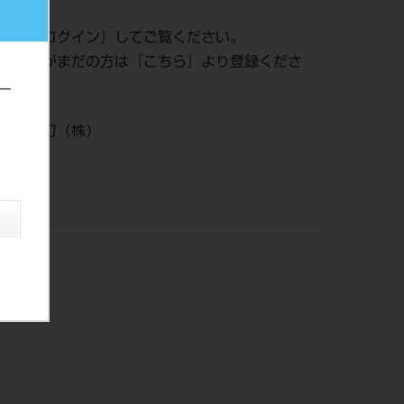
認は『
ログイン
』してご覧ください。
員登録がまだの方は『
こちら
』より登録くださ
ー
安全剃刀（株）