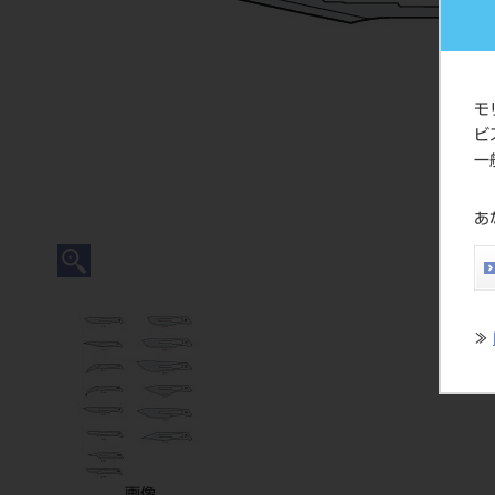
モ
ビ
一
あ
≫