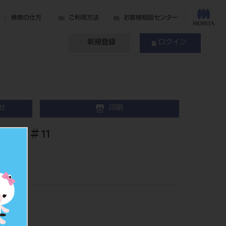
検索の仕方
ご利用方法
お客様相談センター
新規登録
ログイン
せ
印刷
枚入 ＃11
1011
016818