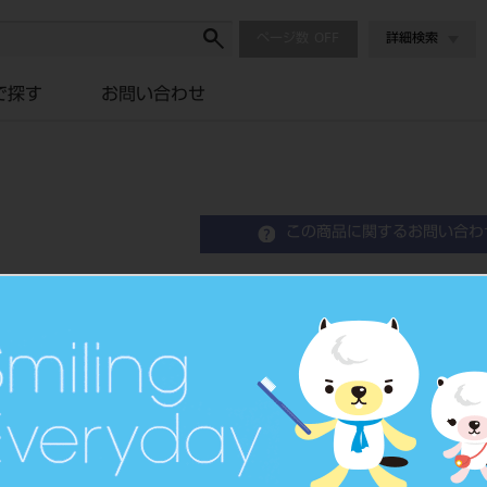
ページ数
詳細検索
で探す
お問い合わせ
この商品に関するお問い合わ
替刃メス カーボン 100
Surgical Blade
単回使用メス用刃
品目コード
2021102
JAN/EANコード
4902470