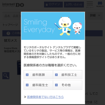
お問い合わせ
ログイン
メニュー
ページ数
詳細
トップページ
替刃メス カーボン 100枚入 ＃12
この商品に関するお問い合わせ
替刃メス カーボン 100枚入 ＃12
モリタのポータルサイト デンタルプラザで掲載し
Surgical Blade
ているモリタの製品、サービス等の情報は、医療
単回使用メス用刃
関係者の方を対象にしたものです。一般の方に対
する情報提供サイトではありません。
品目コード
20211021012
医療関係者の方は職種を選択ください。
JAN/EANコード
4902470016832
標準価格
価格の確認は『
ログイン
』してご
≫
医療関係者でない方はこちら
覧ください。
ネット会員登録がまだの方は『
こ