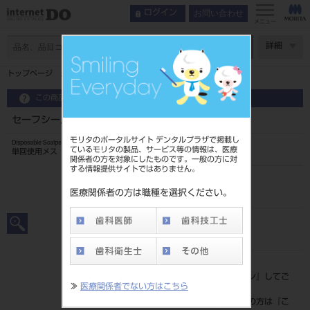
お問い合わせ
ログイン
メニュー
ページ数
詳細
トップページ
セーフシールド スカルペル 10本入 No.25
この商品に関するお問い合わせ
セーフシールド スカルペル 10本入 No.25
モリタのポータルサイト デンタルプラザで掲載し
Disposable Scalpel
ているモリタの製品、サービス等の情報は、医療
単回使用メス
関係者の方を対象にしたものです。一般の方に対
する情報提供サイトではありません。
品目コード
20211040125
医療関係者の方は職種を選択ください。
JAN/EANコード
4902470027319
標準価格
価格の確認は『
ログイン
』してご
≫
医療関係者でない方はこちら
覧ください。
ネット会員登録がまだの方は『
こ