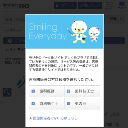
お問い合わせ
ログイン
メニュー
ページ数
詳細
トップページ
チョッキン クロス グリーン
この商品に関するお問い合わせ
チョッキン クロス グリーン
モリタのポータルサイト デンタルプラザで掲載し
Utility Scissors
ているモリタの製品、サービス等の情報は、医療
雑用ハサミ
関係者の方を対象にしたものです。一般の方に対
する情報提供サイトではありません。
品目コード
202110920G
医療関係者の方は職種を選択ください。
JAN/EANコード
4902470068350
標準価格
価格の確認は『
ログイン
』してご
≫
医療関係者でない方はこちら
覧ください。
ネット会員登録がまだの方は『
こ