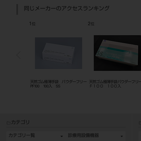
同じメーカーのアクセスランキング
7
8
位
位
テック GT-F-
エコハンド 1000枚入（100枚入
天然ゴム極薄手袋 パウダーフ
×10箱） S
PF100 100入 M
カテゴリ
カテゴリ一覧
診療用設備機器