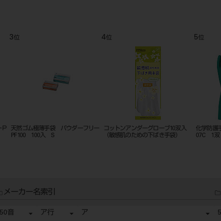
9
10
11
位
位
位
リー
化学防護手袋 サミテック GT-F-
天然ゴム極薄手袋 パウダーフリー
化学防護手
07C 1双 LL
PF100 100入 L
07C 1
メーカー名索引
50音
ア行
ア