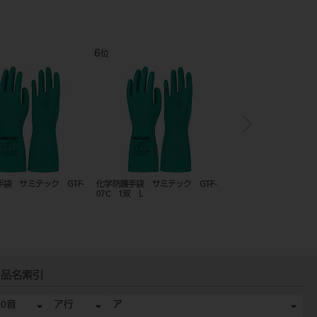
12
1
位
位
袋 サミテック GT-F-
化学防護手袋 サミテック GT-F-
天然ゴム極薄手袋 パウ
双 M
07C 1双 S
PF100 100入 SS
品名索引
50音
ア行
ア