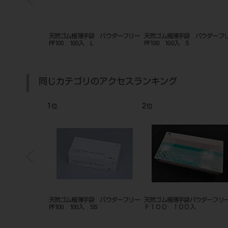
スケール付 グリ
ニトリル極うす手袋 NZ4430 200入
ニトリル極うす手袋 NZ4430 20
ホワイトS
ホワイトL
同じカテゴリのアクセスランキング
7
8
位
位
 パウダーフリー
天然ゴム極薄手袋 パウダーフリー
ハンドフィット ラテックスグ
PF100 100入 L
ブＰフリー１００枚入