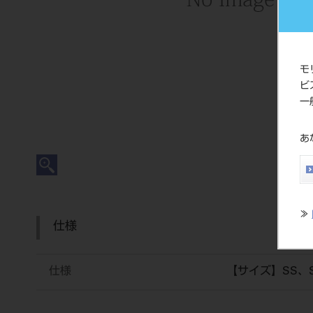
モ
ビ
一
あ
≫
仕様
仕様
【サイズ】SS、