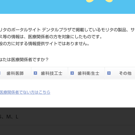
価格の確
標準価格
ネット会
い。
リタのポータルサイト デンタルプラザで掲載しているモリタの製品、サ
ス等の情報は、医療関係者の方を対象にしたものです。
メーカー
（株）ダ
般の方に対する情報提供サイトではありません。
DO vol.26 掲載ペー
なたは医療関係者ですか？
543
ジ
医療関係者でない方はこちら
S、M、L