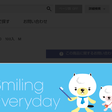
ページ数
詳細検索
で探す
お問い合わせ
 100入 M
この商品に関するお問い合わ
天然ゴム極薄手袋 パウダー
Dental Glove
デンタルグローブ
品目コード
202340
JAN/EANコード
4904510