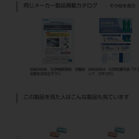
同じメーカー製品掲載カタログ
その他を表示
208530595 化学物質規制 労働安
208530594 化学防護手袋「サ
全衛生法改正チラシ
ック GT-F-07C」
この製品を見た人はこんな製品も見ています