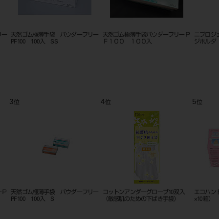
0入
ラボラトリーレーズ バフホルダー
ヘンケデント 自動吸引機構付
天然ゴム
（タケノコ） LL2/3/4共用 左用
PF100 1
9
10
11
位
位
位
ロー
ハンドフィット ラテックスグロー
ハンドフィット ラテックスグロー
ハンドフ
ブ パウダーフリー 100枚入 S
ブ パウダーフリー 100枚入 SS
ブ パウダ