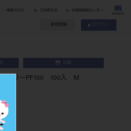
検索の仕方
ご利用方法
お客様相談センター
新規登録
ログイン
せ
印刷
フリーPF100 100入 M
042M
072754