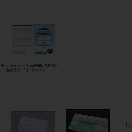
ミテ
208530596 「化学物質耐透過性試
験結果データ」_カタログ