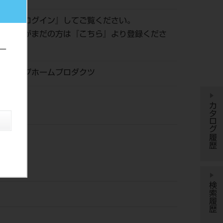
認は『
ログイン
』してご覧ください。
員登録がまだの方は『
こちら
』より登録くださ
ー
ンロップホームプロダクツ
カタログ履歴
検索履歴