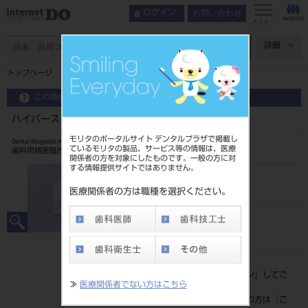
お問い合わせ
ログイン
メニュー
ページ数
詳細
トップページ
ハイパースリム 鋳接用 キーパーセット 5213
この商品に関するお問い合わせ
ハイパースリム 鋳接用 キーパーセット 5213
モリタのポータルサイト デンタルプラザで掲載し
Dental Magnetic Attachment
ているモリタの製品、サービス等の情報は、医療
歯科用精密磁性アタッチメント
関係者の方を対象にしたものです。一般の方に対
する情報提供サイトではありません。
品目コード
2023501025213
医療関係者の方は職種を選択ください。
JAN/EANコード
4571597100207
標準価格
価格の確認は『
ログイン
』してご
≫
医療関係者でない方はこちら
覧ください。
ネット会員登録がまだの方は『
こ