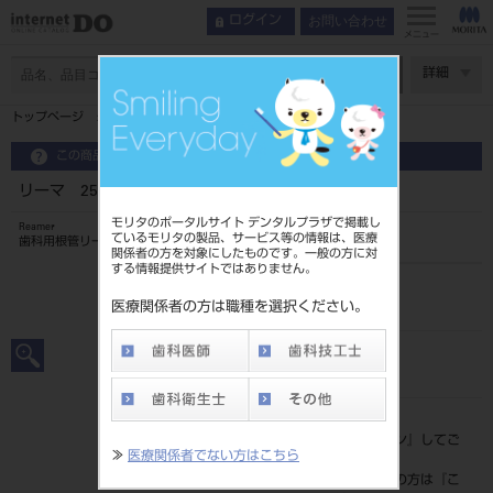
お問い合わせ
ログイン
メニュー
ページ数
詳細
トップページ
リーマ 25mm 6入 ＃55
この商品に関するお問い合わせ
リーマ 25mm 6入 ＃55
モリタのポータルサイト デンタルプラザで掲載し
Reamer
ているモリタの製品、サービス等の情報は、医療
歯科用根管リーマ
関係者の方を対象にしたものです。一般の方に対
する情報提供サイトではありません。
品目コード
20239004555
医療関係者の方は職種を選択ください。
JAN/EANコード
4546951501075
標準価格
価格の確認は『
ログイン
』してご
≫
医療関係者でない方はこちら
覧ください。
ネット会員登録がまだの方は『
こ