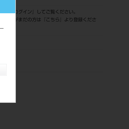
認は『
ログイン
』してご覧ください。
員登録がまだの方は『
こちら
』より登録くださ
ー
株）