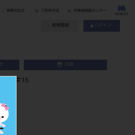
検索の仕方
ご利用方法
お客様相談センター
新規登録
ログイン
せ
印刷
入 ＃15
5215
501679