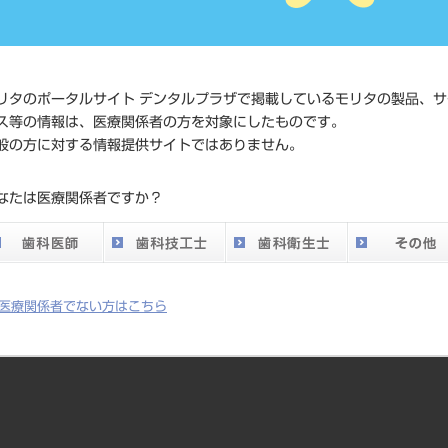
価格の確
標準価格
ネット会
い。
リタのポータルサイト デンタルプラザで掲載しているモリタの製品、サ
ス等の情報は、医療関係者の方を対象にしたものです。
メーカー
マニー（
般の方に対する情報提供サイトではありません。
DO vol.26 掲載ペー
なたは医療関係者ですか？
752
ジ
医療関係者でない方はこちら