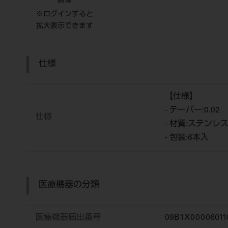
画像
※ログインすると
拡大表示できます
仕様
【仕様】
- テーパー:0.02
仕様
- 材質:ステンレ
- 包装:6本入
医療機器の分類
医療機器届出番号
09B1X00006011