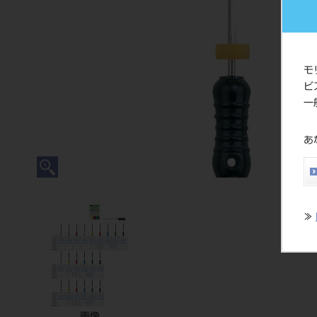
モ
ビ
一
あ
≫