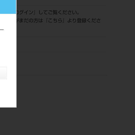
認は『
ログイン
』してご覧ください。
員登録がまだの方は『
こちら
』より登録くださ
ー
株）