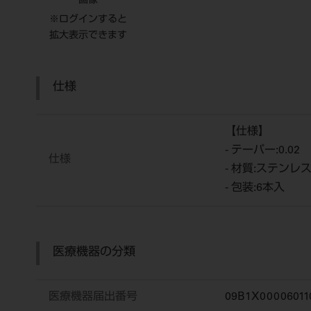
画像
※ログインすると
拡大表示できます
仕様
【仕様】
- テーパー:0.02
仕様
- 材質:ステンレ
- 包装:6本入
医療機器の分類
医療機器届出番号
09B1X00006011