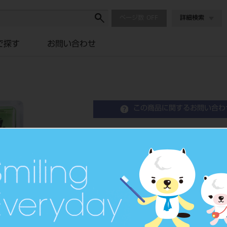
ページ数
詳細検索
で探す
お問い合わせ
この商品に関するお問い合わ
Kファイル 21mm 6入
K-File
歯科用ファイル
品目コード
2023900
JAN/EANコード
4546951