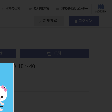
検索の仕方
ご利用方法
お客様相談センター
新規登録
ログイン
せ
印刷
 ＃15～40
5215-40
501860