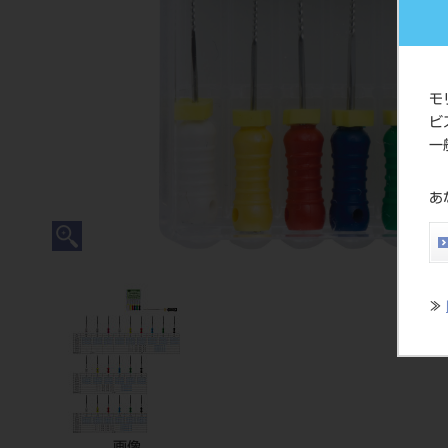
モ
ビ
一
あ
≫