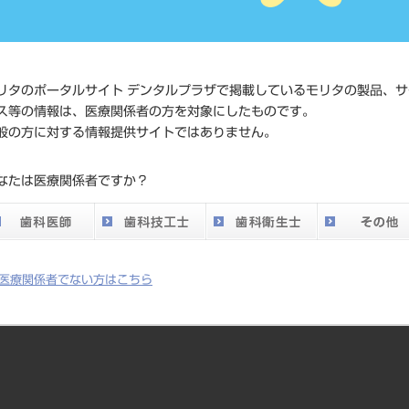
価格の確
標準価格
ネット会
い。
リタのポータルサイト デンタルプラザで掲載しているモリタの製品、サ
ス等の情報は、医療関係者の方を対象にしたものです。
メーカー
マニー（
般の方に対する情報提供サイトではありません。
DO vol.26 掲載ペー
なたは医療関係者ですか？
752
ジ
医療関係者でない方はこちら