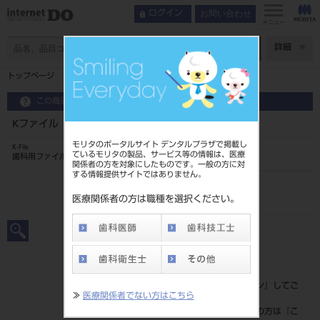
お問い合わせ
ログイン
メニュー
ページ数
詳細
トップページ
Kファイル 25mm 6入 ＃10
この商品に関するお問い合わせ
Kファイル 25mm 6入 ＃10
モリタのポータルサイト デンタルプラザで掲載し
K-File
ているモリタの製品、サービス等の情報は、医療
歯科用ファイル
関係者の方を対象にしたものです。一般の方に対
する情報提供サイトではありません。
品目コード
20239005310
医療関係者の方は職種を選択ください。
JAN/EANコード
4546951501907
標準価格
価格の確認は『
ログイン
』してご
≫
医療関係者でない方はこちら
覧ください。
ネット会員登録がまだの方は『
こ