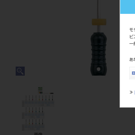
モ
ビ
一
あ
≫