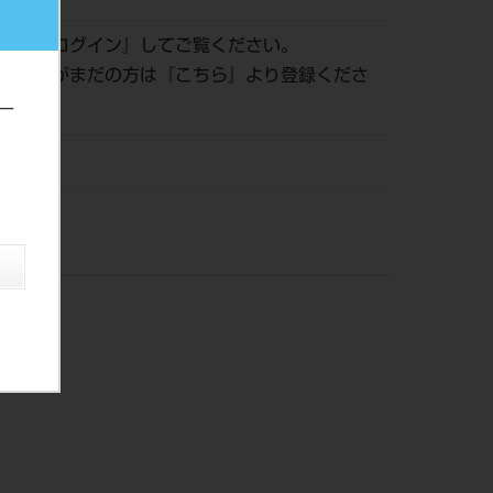
認は『
ログイン
』してご覧ください。
員登録がまだの方は『
こちら
』より登録くださ
ー
株）