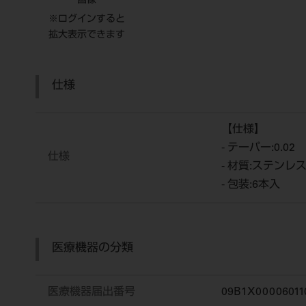
画像
※ログインすると
拡大表示できます
仕様
【仕様】
- テーパー:0.02
仕様
- 材質:ステンレ
- 包装:6本入
医療機器の分類
医療機器届出番号
09B1X00006011