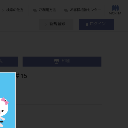
検索の仕方
ご利用方法
お客様相談センター
新規登録
ログイン
せ
印刷
入 ＃15
5315
501914