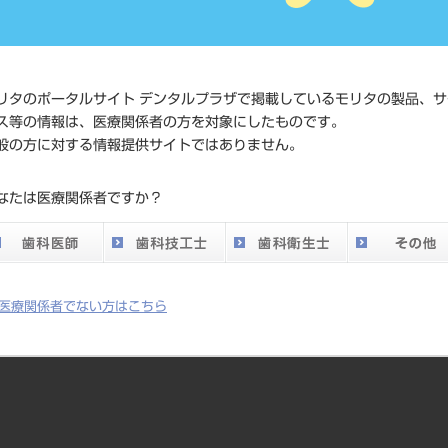
価格の確
標準価格
ネット会
い。
リタのポータルサイト デンタルプラザで掲載しているモリタの製品、サ
ス等の情報は、医療関係者の方を対象にしたものです。
メーカー
マニー（
般の方に対する情報提供サイトではありません。
DO vol.26 掲載ペー
なたは医療関係者ですか？
752
ジ
医療関係者でない方はこちら