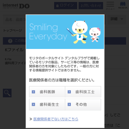
お問い合わせ
ログイン
メニュー
ページ数
詳細
トップページ
Kファイル 31mm 6入 ＃25
この商品に関するお問い合わせ
Kファイル 31mm 6入 ＃25
モリタのポータルサイト デンタルプラザで掲載し
K-File
ているモリタの製品、サービス等の情報は、医療
歯科用ファイル
関係者の方を対象にしたものです。一般の方に対
する情報提供サイトではありません。
品目コード
20239005525
医療関係者の方は職種を選択ください。
JAN/EANコード
4546951502416
標準価格
価格の確認は『
ログイン
』してご
≫
医療関係者でない方はこちら
覧ください。
ネット会員登録がまだの方は『
こ